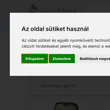
Termékeink
Kapcsolat
Áruátvét
Az oldal sütiket használ
Termékeink
EGÉSZSÉGVÉDELE
Az oldal sütiket és egyéb nyomkövető technoló
célzott hirdetéseket jelenít meg, és elemzi a 
Mellszívók
Elfogadom
Elutasítom
Beállítások megvá
Gyártó és ár szerinti szűrés