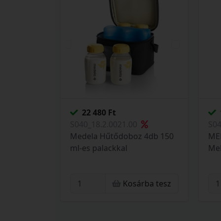
22 480 Ft
S040_18.2.0021.00
S04
Medela Hűtődoboz 4db 150
MED
ml-es palackkal
Mel
Kosárba tesz