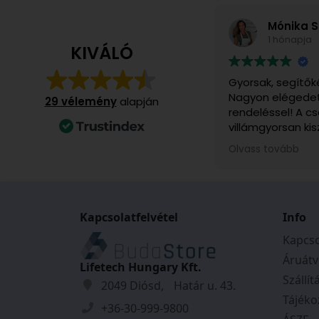
Mónika S
1 hónapja
KIVÁLÓ
Gyorsak, segítők
Nagyon elégedet
29 vélemény
alapján
rendeléssel! A 
villámgyorsan kis
számomra különö
Olvass tovább
ajándékba rendel
felvettem velük 
rendkívül kedves
voltak. A kiszállí
Kapcsolatfelvétel
időpontjáról pon
Info
kaptam, és mind
Kapcso
szerint történt.
Áruátv
őket!
Lifetech Hungary Kft.
Szállít
2049 Diósd, Határ u. 43.
Tájéko
+36-30-999-9800