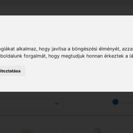
el
Szállítás
Tájékoztató
ÁSZF
Adatkezelési Tájékoz
M
BABAVILÁG
Babaetetési termékek
Mellszívók
giákat alkalmaz, hogy javítsa a böngészési élményét, azza
weboldalunk forgalmát, hogy megtudjuk honnan érkeztek a l
ltoztatása