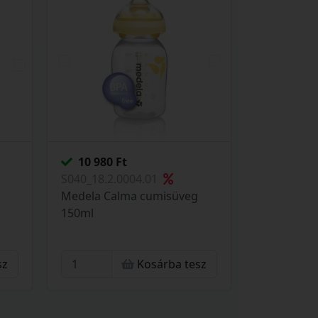
10 980 Ft
S040_18.2.0004.01
Medela Calma cumisüveg
150ml
sz
Kosárba tesz