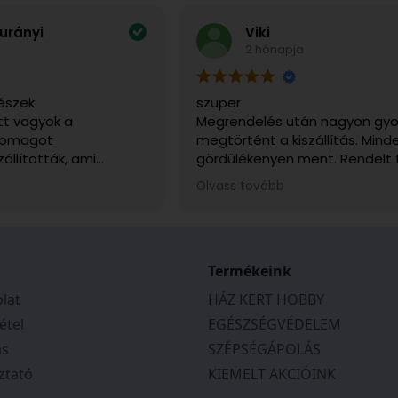
urányi
Viki
2 hónapja
észek
szuper
t vagyok a
Megrendelés után nagyon gyo
csomagot
megtörtént a kiszállítás. Mind
zállították, ami
gördülékenyen ment. Rendelt
sen fontos volt, mert
sérülésmentesen érkezett me
Olvass tovább
tem. Telefonon is
ajánlani tudom.
a kapcsolatot, és
ek, segítőkészek
tás várható
tos tájékoztatást
Termékeink
en a megbeszéltek
lat
HÁZ KERT HOBBY
 Csak ajánlani tudom
étel
EGÉSZSÉGVÉDELEM
ás
SZÉPSÉGÁPOLÁS
ztató
KIEMELT AKCIÓINK