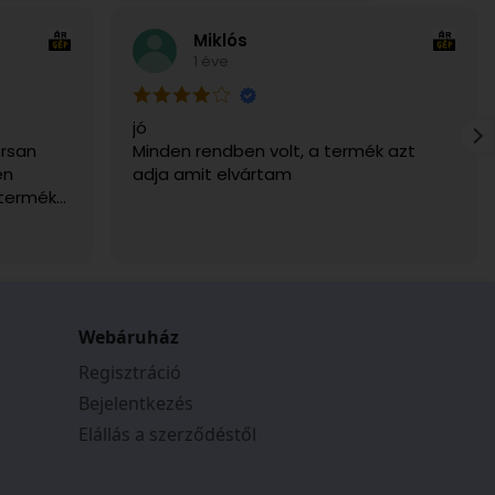
Miklós
1 éve
jó
rsan
Minden rendben volt, a termék azt
en
adja amit elvártam
 termék
g. Csak
Webáruház
Regisztráció
Bejelentkezés
Elállás a szerződéstől