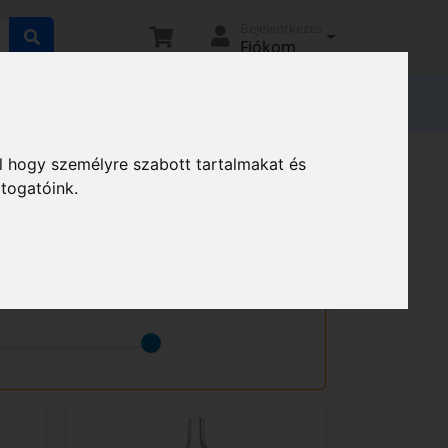
Bejelentkezés
Fiókom
tató
Elállási nyilatkozat
Magunkról
l hogy személyre szabott tartalmakat és
átogatóink.