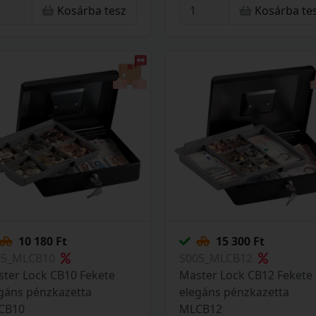
Kosárba tesz
Kosárba te
10 180 Ft
15 300 Ft
05_MLCB10
S005_MLCB12
ter Lock CB10 Fekete
Master Lock CB12 Fekete
gáns pénzkazetta
elegáns pénzkazetta
CB10
MLCB12