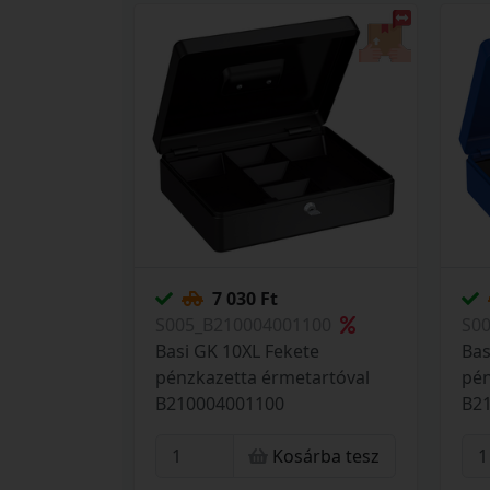
7 030 Ft
S005_B210004001100
S0
Basi GK 10XL Fekete
Bas
pénzkazetta érmetartóval
pén
B210004001100
B2
Kosárba tesz