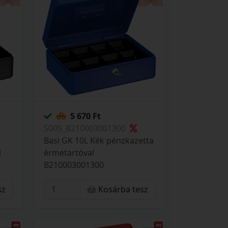
5 670 Ft
S005_B210003001300
Basi GK 10L Kék pénzkazetta
l
érmetartóval
B210003001300
sz
Kosárba tesz