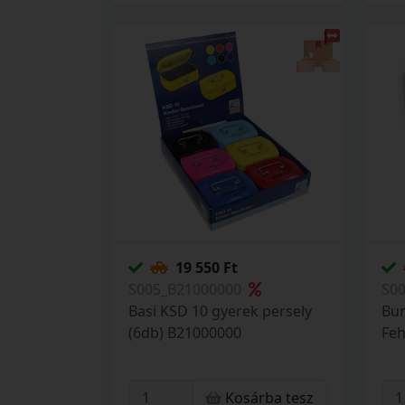
19 550 Ft
S005_B21000000
S0
Basi KSD 10 gyerek persely
Bur
(6db) B21000000
Feh
Kosárba tesz