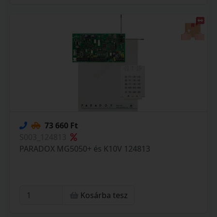
73 660 Ft
S003_124813
PARADOX MG5050+ és K10V 124813
Kosárba tesz