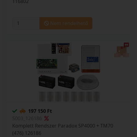
116802
Nem rendelhető
197 150 Ft
S003_126186
Komplett Rendszer Paradox SP4000 + TM70
(476) 126186