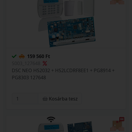
159 560 Ft
S003_127648
DSC NEO HS2032 + HS2LCDRF8EE1 + PG8914 +
PG8303 127648
Kosárba tesz