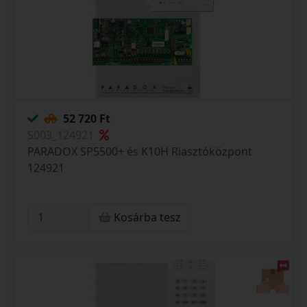
52 720 Ft
S003_124921
PARADOX SP5500+ és K10H Riasztóközpont
124921
Kosárba tesz