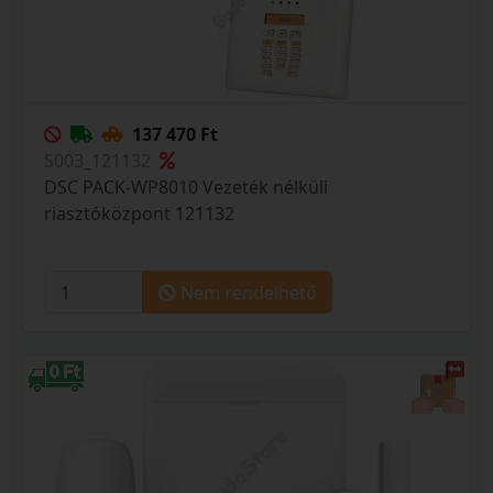
137 470 Ft
S003_121132
DSC PACK-WP8010 Vezeték nélküli
riasztóközpont 121132
Nem rendelhető