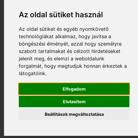
Az oldal sütiket használ
Az oldal sütiket és egyéb nyomkövető
technológiákat alkalmaz, hogy javítsa a
böngészési élményét, azzal hogy személyre
szabott tartalmakat és célzott hirdetéseket
jelenít meg, és elemzi a weboldalunk
forgalmát, hogy megtudjuk honnan érkeztek a
látogatóink.
153 670 Ft
S003_127646
Elfogadom
DSC NEO HS2016 + HS2LCDRF8EE1 + PG8914 +
PG8303 127646
Elutasítom
Beállítások megváltoztatása
Kosárba tesz