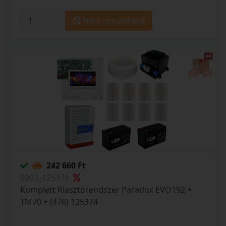
Nem rendelhető
242 660 Ft
S003_125374
Komplett Riasztórendszer Paradox EVO192 +
TM70 + (476) 125374