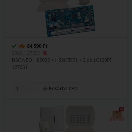
84 590 Ft
S003_127651
DSC NEO HS2032 + HS2LEDE1 + 3 db LC100PI
127651
Kosárba tesz