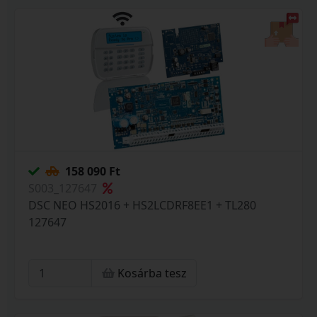
158 090 Ft
S003_127647
DSC NEO HS2016 + HS2LCDRF8EE1 + TL280
127647
Kosárba tesz