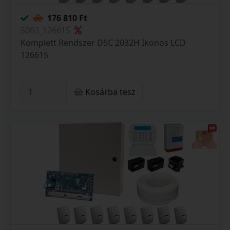
176 810 Ft
S003_126615
Komplett Rendszer DSC 2032H Ikonos LCD
126615
Kosárba tesz