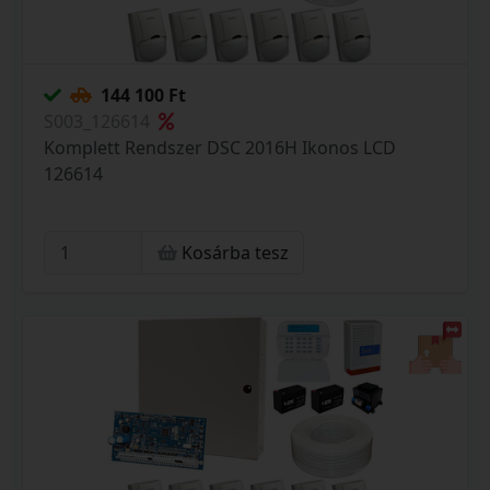
144 100 Ft
S003_126614
Komplett Rendszer DSC 2016H Ikonos LCD
126614
Kosárba tesz