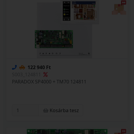
122 940 Ft
S003_124811
PARADOX SP4000 + TM70 124811
Kosárba tesz