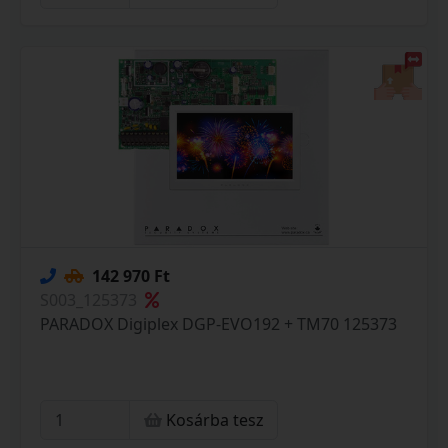
142 970 Ft
S003_125373
PARADOX Digiplex DGP-EVO192 + TM70 125373
Kosárba tesz