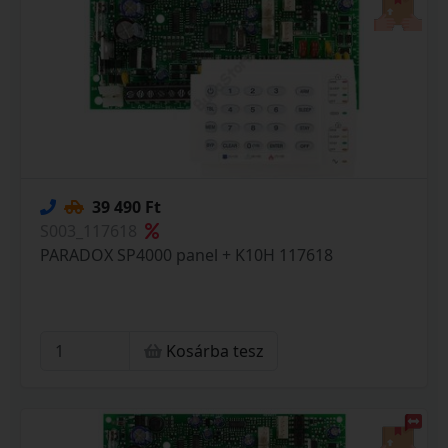
39 490 Ft
S003_117618
PARADOX SP4000 panel + K10H 117618
Kosárba tesz