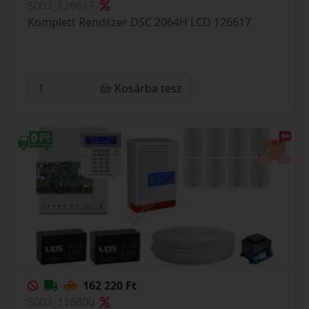
S003_126617
Komplett Rendszer DSC 2064H LCD 126617
Kosárba tesz
162 220 Ft
S003_116800