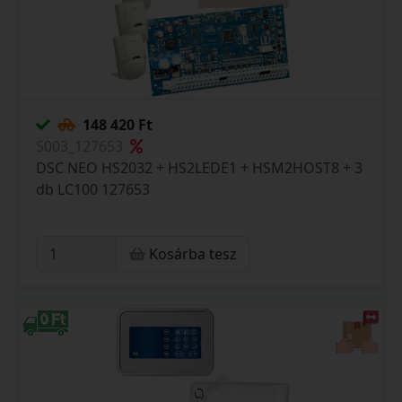
148 420 Ft
S003_127653
DSC NEO HS2032 + HS2LEDE1 + HSM2HOST8 + 3
db LC100 127653
Kosárba tesz