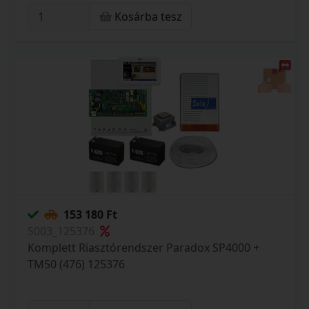
Kosárba tesz
153 180 Ft
S003_125376
Komplett Riasztórendszer Paradox SP4000 +
TM50 (476) 125376