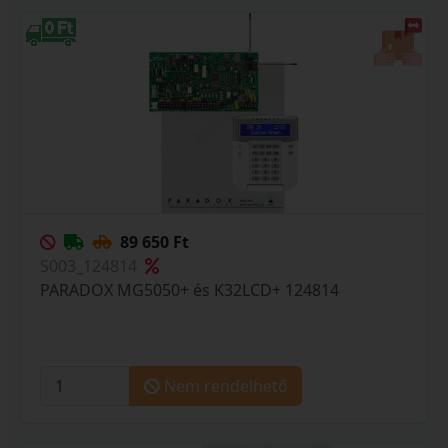
89 650 Ft
S003_124814
PARADOX MG5050+ és K32LCD+ 124814
Nem rendelhető