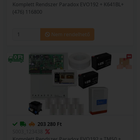
Komplett Rendszer Paradox EVO192 + K641BL+
(476) 116800
Nem rendelhető
203 280 Ft
S003_123438
Komplett Rendszer Paradox EVO192 + TM50 +