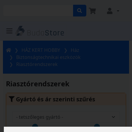
HÁZ KERT HOBBY
Ház
Biztonságtechnikai eszközök
Riasztórendszerek
Riasztórendszerek
Gyártó és ár szerinti szűrés