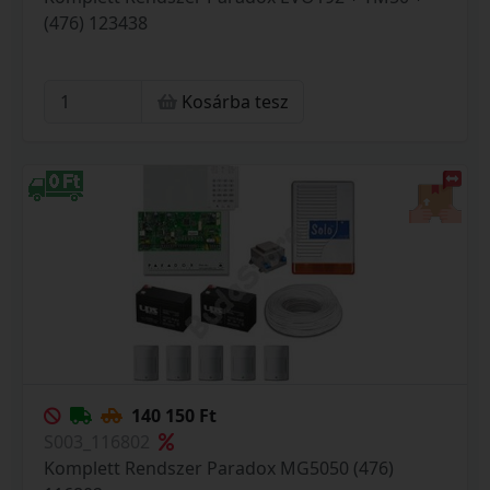
(476) 123438
Kosárba tesz
140 150 Ft
S003_116802
Komplett Rendszer Paradox MG5050 (476)