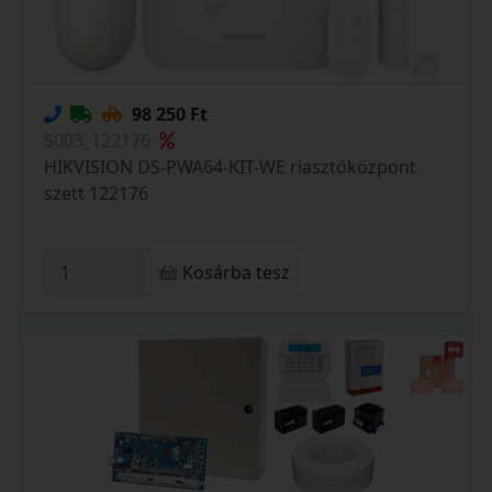
98 250 Ft
S003_122176
HIKVISION DS-PWA64-KIT-WE riasztóközpont
szett 122176
Kosárba tesz