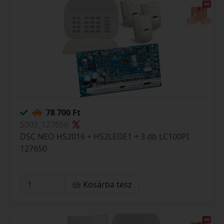
78 700 Ft
S003_127650
DSC NEO HS2016 + HS2LEDE1 + 3 db LC100PI
127650
Kosárba tesz