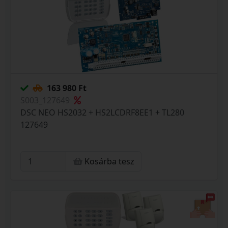
163 980 Ft
S003_127649
DSC NEO HS2032 + HS2LCDRF8EE1 + TL280
127649
Kosárba tesz