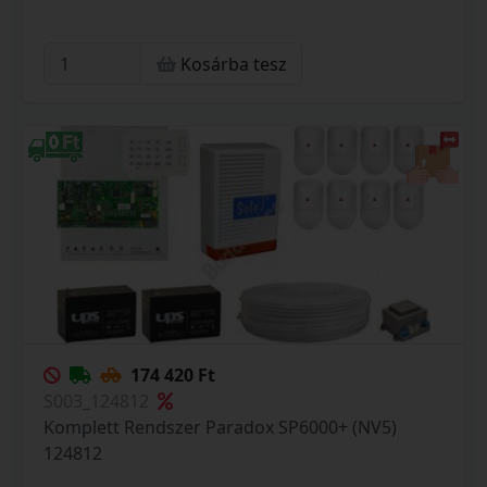
Kosárba tesz
174 420 Ft
S003_124812
Komplett Rendszer Paradox SP6000+ (NV5)
124812