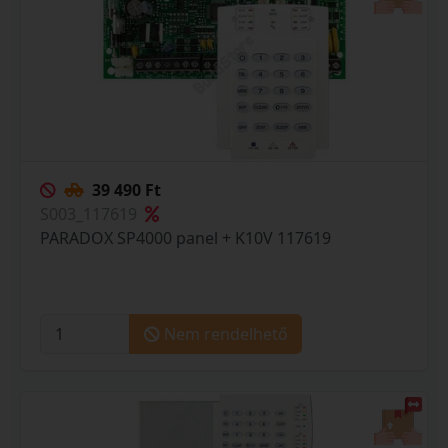
39 490 Ft
S003_117619
PARADOX SP4000 panel + K10V 117619
Nem rendelhető