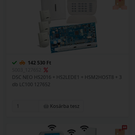
142 530 Ft
S003_127652
DSC NEO HS2016 + HS2LEDE1 + HSM2HOST8 + 3
db LC100 127652
Kosárba tesz