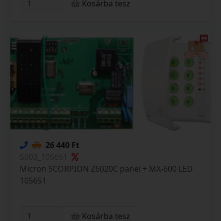
Kosárba tesz
26 440 Ft
S003_105651
Micron SCORPION Z6020C panel + MX-600 LED
105651
Kosárba tesz