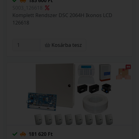
185 600 Ft
S003_126618
Komplett Rendszer DSC 2064H Ikonos LCD
126618
Kosárba tesz
181 620 Ft