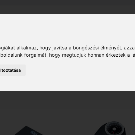
el
Szállítás
Tájékoztató
ÁSZF
Adatkezelési Tájékoz
giákat alkalmaz, hogy javítsa a böngészési élményét, azza
M
Egészségvédelmi mérőeszközök
Személymérlege
weboldalunk forgalmát, hogy megtudjuk honnan érkeztek a l
ltoztatása
ek