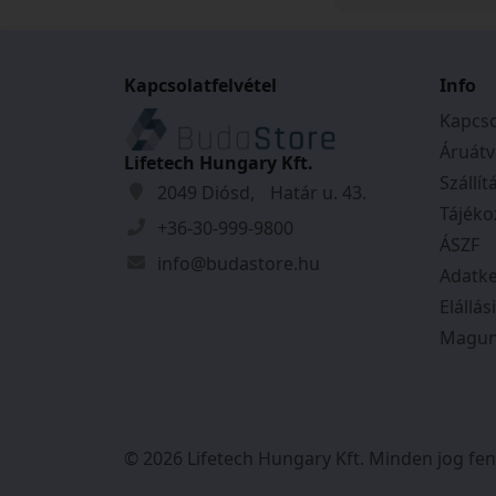
felvettem velük 
rendkívül kedves
voltak. A kiszállí
Kapcsolatfelvétel
időpontjáról pon
Info
kaptam, és mind
Kapcso
szerint történt.
Áruátv
őket!
Lifetech Hungary Kft.
Szállít
2049 Diósd, Határ u. 43.
Tájéko
+36-30-999-9800
ÁSZF
info@budastore.hu
Adatke
Elállás
Magun
© 2026 Lifetech Hungary Kft. Minden jog fen