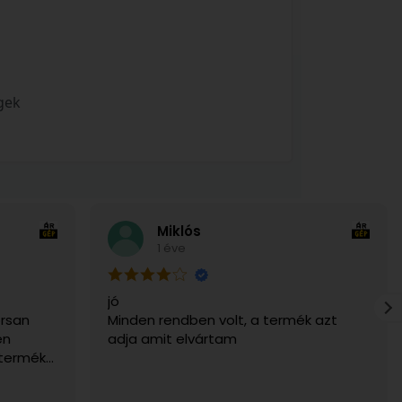
gek
Miklós
1 éve
jó
rsan
Minden rendben volt, a termék azt
en
adja amit elvártam
 termék
g. Csak