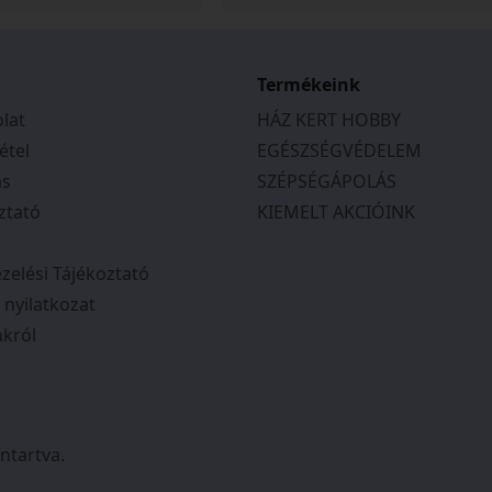
a kapcsolatot, és
ek, segítőkészek
tás várható
tos tájékoztatást
Termékeink
en a megbeszéltek
lat
HÁZ KERT HOBBY
 Csak ajánlani tudom
étel
EGÉSZSÉGVÉDELEM
ás
SZÉPSÉGÁPOLÁS
ztató
KIEMELT AKCIÓINK
zelési Tájékoztató
i nyilatkozat
król
ntartva.