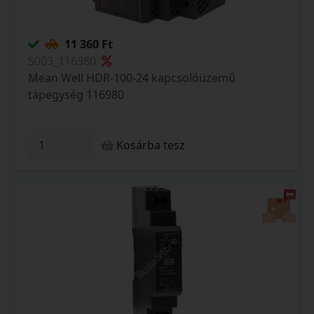
11 360 Ft
S003_116980
Mean Well HDR-100-24 kapcsolóüzemű
tápegység 116980
Kosárba tesz