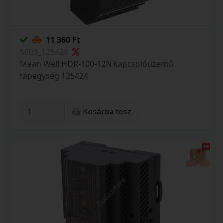
11 360 Ft
S003_125424
Mean Well HDR-100-12N kapcsolóüzemű
tápegység 125424
Kosárba tesz