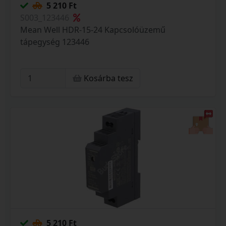
5 210 Ft
S003_123446
Mean Well HDR-15-24 Kapcsolóüzemű
tápegység 123446
Kosárba tesz
5 210 Ft