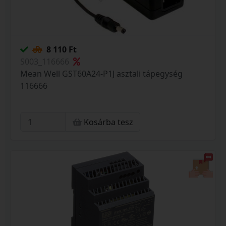
8 110 Ft
S003_116666
Mean Well GST60A24-P1J asztali tápegység
116666
Kosárba tesz