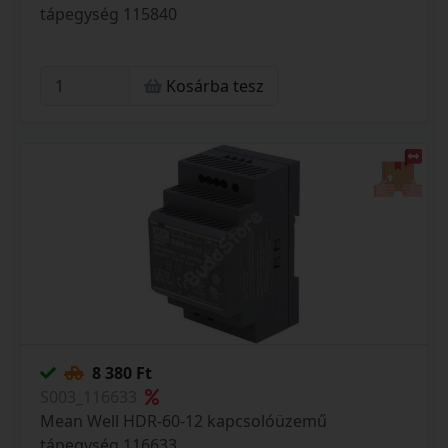
tápegység 115840
Kosárba tesz
8 380 Ft
S003_116633
Mean Well HDR-60-12 kapcsolóüzemű
tápegység 116633