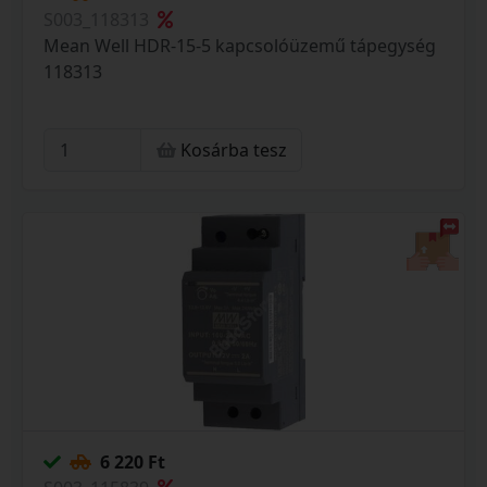
S003_118313
Mean Well HDR-15-5 kapcsolóüzemű tápegység
118313
Kosárba tesz
6 220 Ft