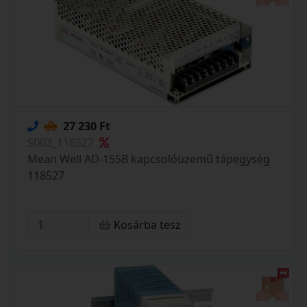
27 230 Ft
S003_118527
Mean Well AD-155B kapcsolóüzemű tápegység
118527
Kosárba tesz