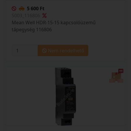
5 600 Ft
S003_116806
Mean Well HDR-15-15 kapcsolóüzemű
tápegység 116806
Nem rendelhető