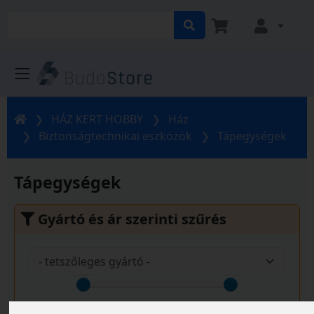
HÁZ KERT HOBBY
Ház
Biztonságtechnikai eszközök
Tápegységek
Tápegységek
Gyártó és ár szerinti szűrés