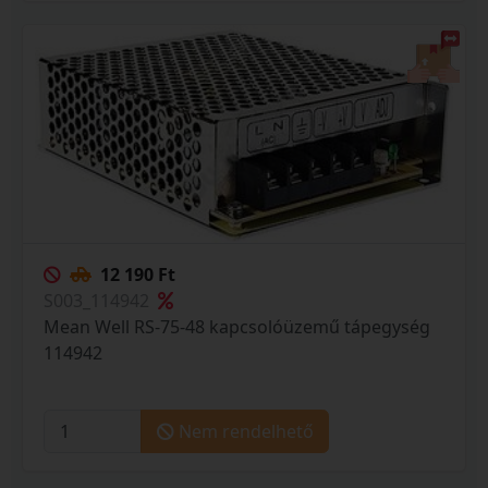
12 190 Ft
S003_114942
Mean Well RS-75-48 kapcsolóüzemű tápegység
114942
Nem rendelhető