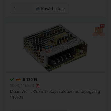
Kosárba tesz
6 130 Ft
S003_116523
Mean Well LRS-75-12 Kapcsolóüzemű tápegység
116523