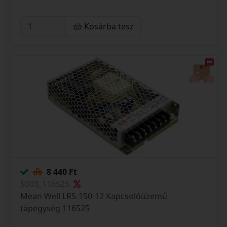
Kosárba tesz
8 440 Ft
S003_116525
Mean Well LRS-150-12 Kapcsolóüzemű
tápegység 116525