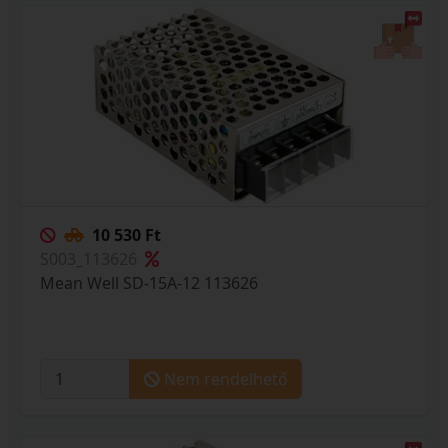
10 530 Ft
S003_113626
Mean Well SD-15A-12 113626
Nem rendelhető