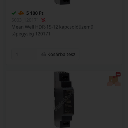
5 100 Ft
S003_120171
Mean Well HDR-15-12 kapcsolóüzemű
tápegység 120171
Kosárba tesz