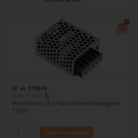
Kosárba tesz
3 770 Ft
S003_113277
Mean Well RS-15-5 Kapcsolóüzemű tápegység
113277
Nem rendelhető