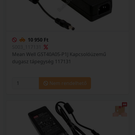
10 950 Ft
S003_117131
Mean Well GST40A05-P1J Kapcsolóüzemű
dugasz tápegység 117131
Nem rendelhető