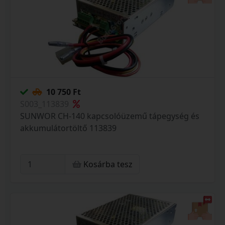
10 750 Ft
S003_113839
SUNWOR CH-140 kapcsolóüzemű tápegység és
akkumulátortöltő 113839
Kosárba tesz