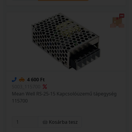
4 600 Ft
S003_115700
Mean Well RS-25-15 Kapcsolóüzemű tápegység
115700
Kosárba tesz