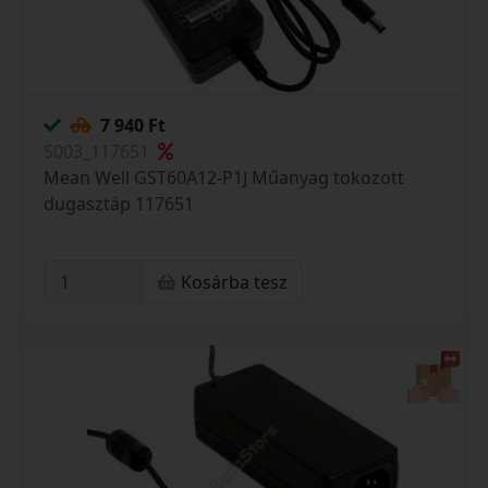
7 940 Ft
S003_117651
Mean Well GST60A12-P1J Műanyag tokozott
dugasztáp 117651
Kosárba tesz