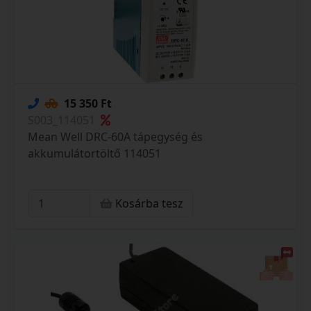
15 350 Ft
S003_114051
Mean Well DRC-60A tápegység és
akkumulátortöltő 114051
Kosárba tesz