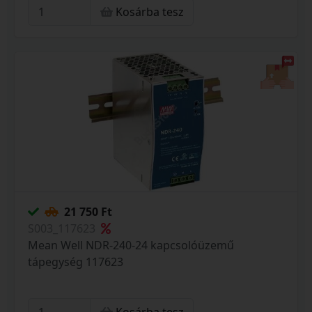
Kosárba tesz
21 750 Ft
S003_117623
Mean Well NDR-240-24 kapcsolóüzemű
tápegység 117623