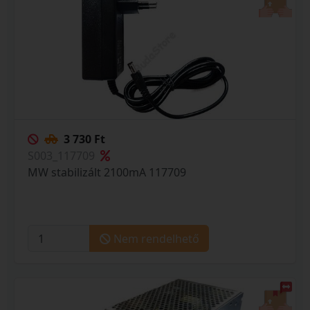
3 730 Ft
S003_117709
MW stabilizált 2100mA 117709
Nem rendelhető