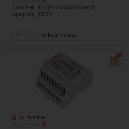
S003_115839
Mean Well HDR-30-12 kapcsolóüzemű
tápegység 115839
Kosárba tesz
10 210 Ft
S003_117011