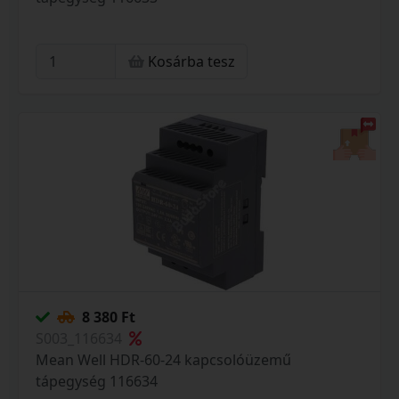
Kosárba tesz
8 380 Ft
S003_116634
Mean Well HDR-60-24 kapcsolóüzemű
tápegység 116634