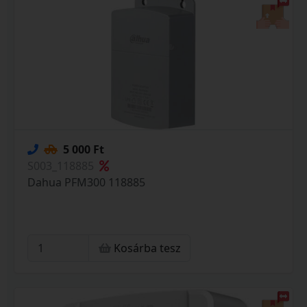
5 000 Ft
S003_118885
Dahua PFM300 118885
Kosárba tesz