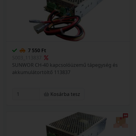
7 550 Ft
S003_113837
SUNWOR CH-40 kapcsolóüzemű tápegység és
akkumulátortöltő 113837
Kosárba tesz