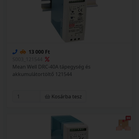
13 000 Ft
S003_121544
Mean Well DRC-40A tápegység és
akkumulátortöltő 121544
Kosárba tesz