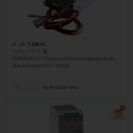
7 330 Ft
S003_113838
SUNWOR CH-70 kapcsolóüzemű tápegység és
akkumulátortöltő 113838
Kosárba tesz