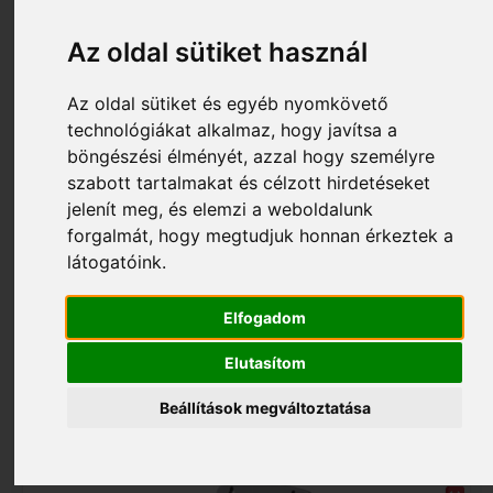
Az oldal sütiket használ
Az oldal sütiket és egyéb nyomkövető
technológiákat alkalmaz, hogy javítsa a
böngészési élményét, azzal hogy személyre
szabott tartalmakat és célzott hirdetéseket
jelenít meg, és elemzi a weboldalunk
forgalmát, hogy megtudjuk honnan érkeztek a
4 610 Ft
látogatóink.
S003_117647
AD 5V/3000 Kapcsolóüzemű tápegység 117647
Elfogadom
Elutasítom
Beállítások megváltoztatása
Kosárba tesz