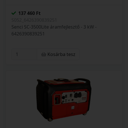
137 460 Ft
S052_6426390839251
Senci SC-3500Lite áramfejlesztő - 3 kW -
6426390839251
Kosárba tesz