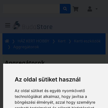
HÁZ KERT HOBBY
Kert
Kerti eszközök
Aggregátorok
Aggregátorok
Gyártó és ár szerinti szűrés
Az oldal sütiket használ
Az oldal sütiket és egyéb nyomkövető
technológiákat alkalmaz, hogy javítsa a
böngészési élményét, azzal hogy személyre