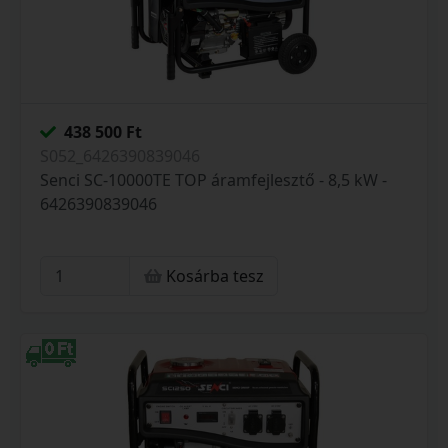
438 500 Ft
S052_6426390839046
Senci SC-10000TE TOP áramfejlesztő - 8,5 kW -
6426390839046
Kosárba tesz