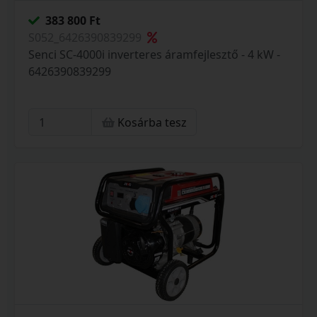
383 800 Ft
S052_6426390839299
Senci SC-4000i inverteres áramfejlesztő - 4 kW -
6426390839299
Kosárba tesz