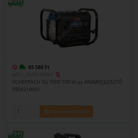
65 580 Ft
S052_5906218901
SCHEPPACH SG 1000 700 W-os ÁRAMFEJLESZTŐ
5906218901
Nem rendelhető