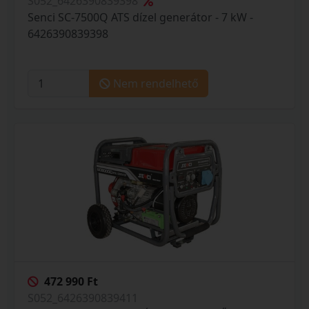
S052_6426390839398
Senci SC-7500Q ATS dízel generátor - 7 kW -
6426390839398
Nem rendelhető
472 990 Ft
S052_6426390839411