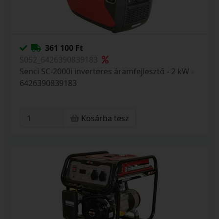
361 100 Ft
S052_6426390839183
Senci SC-2000i inverteres áramfejlesztő - 2 kW -
6426390839183
Kosárba tesz