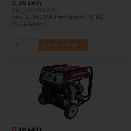
275 300 Ft
S052_6426390839312
Senci SC-5000 TOP áramfejlesztő - 4,5 kW -
6426390839312
Nem rendelhető
304 820 Ft