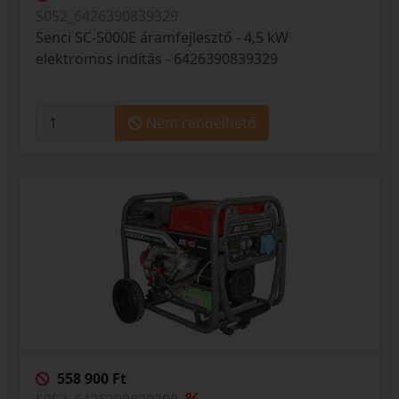
S052_6426390839329
Senci SC-5000E áramfejlesztő - 4,5 kW
elektromos indítás - 6426390839329
Nem rendelhető
558 900 Ft