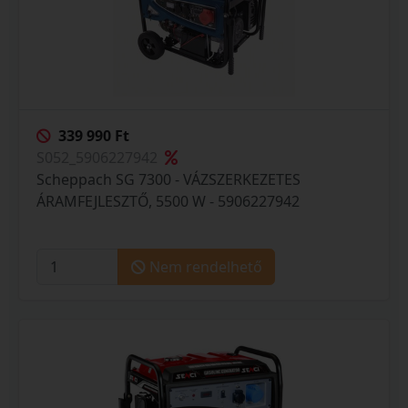
339 990 Ft
S052_5906227942
Scheppach SG 7300 - VÁZSZERKEZETES
ÁRAMFEJLESZTŐ, 5500 W - 5906227942
Nem rendelhető