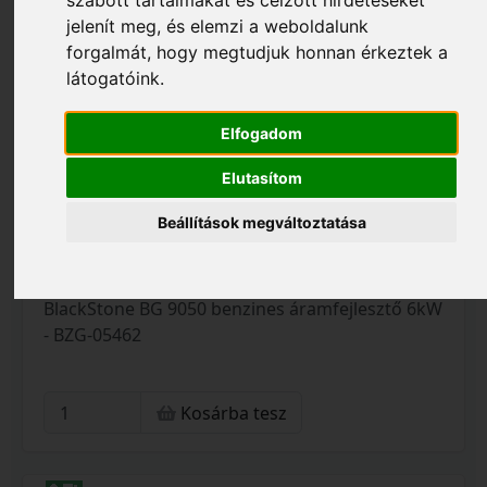
szabott tartalmakat és célzott hirdetéseket
jelenít meg, és elemzi a weboldalunk
forgalmát, hogy megtudjuk honnan érkeztek a
látogatóink.
Elfogadom
Elutasítom
Beállítások megváltoztatása
436 800 Ft
S052_BZG-05462
BlackStone BG 9050 benzines áramfejlesztő 6kW
- BZG-05462
Kosárba tesz