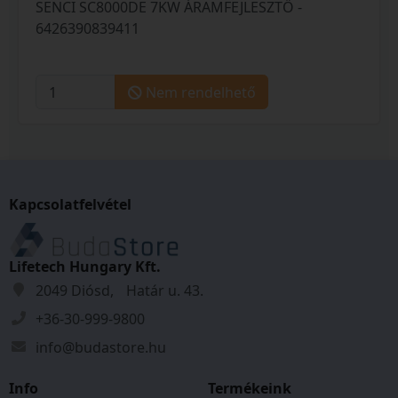
SENCI SC8000DE 7KW ÁRAMFEJLESZTŐ -
6426390839411
Nem rendelhető
Kapcsolatfelvétel
Lifetech Hungary Kft.
2049 Diósd, Határ u. 43.
+36-30-999-9800
info@budastore.hu
Info
Termékeink