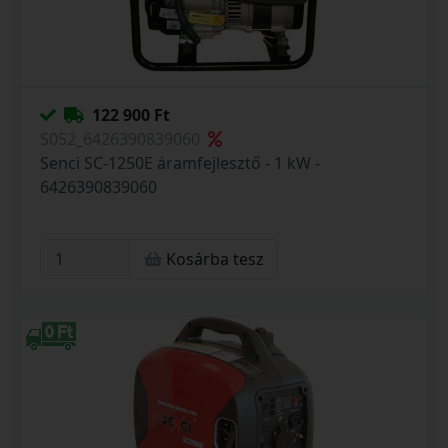
122 900 Ft
S052_6426390839060
Senci SC-1250E áramfejlesztő - 1 kW -
6426390839060
Kosárba tesz