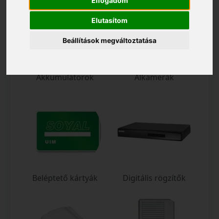
Elfogadom
Elutasítom
Beállítások megváltoztatása
Akkumulátorok
Álkamerák
Beléptető kártyák
Digitális rögzítők