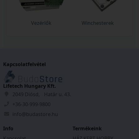
Vezérlők
Winchesterek
Kapcsolatfelvétel
Lifetech Hungary Kft.
2049 Diósd, Határ u. 43.
+36-30-999-9800
info@budastore.hu
Info
Termékeink
Kapcsolat
HÁZ KERT HOBBY