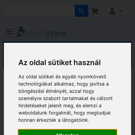
HÁZ KERT HOBBY
Ház
Biztonságtechnikai eszközök
Az oldal sütiket használ
Az oldal sütiket és egyéb nyomkövető
Biztonságtechnikai
technológiákat alkalmaz, hogy javítsa a
böngészési élményét, azzal hogy
eszközök
személyre szabott tartalmakat és célzott
hirdetéseket jelenít meg, és elemzi a
Kategóriák
weboldalunk forgalmát, hogy megtudjuk
honnan érkeztek a látogatóink.