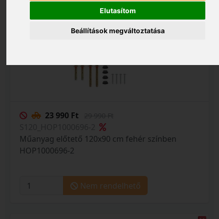
Elutasítom
Beállítások megváltoztatása
23 990 Ft
29 990 Ft
S120_HOP1000696-2
Műanyag előtető 120x90 cm fehér színben
HOP1000696-2
Nem rendelhető