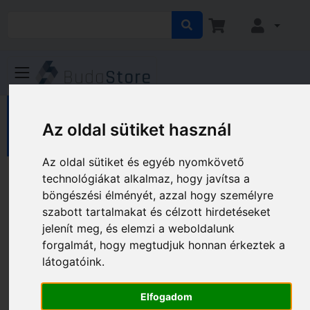
HÁZ KERT HOBBY
Ház
Lakberendezés
Az oldal sütiket használ
Előtetők
Az oldal sütiket és egyéb nyomkövető
Előtetők
technológiákat alkalmaz, hogy javítsa a
böngészési élményét, azzal hogy személyre
szabott tartalmakat és célzott hirdetéseket
Gyártó és ár szerinti szűrés
jelenít meg, és elemzi a weboldalunk
forgalmát, hogy megtudjuk honnan érkeztek a
látogatóink.
Elfogadom