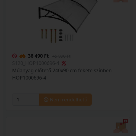
36 490 Ft
45 990 Ft
S120_HOP1000696-4
Műanyag előtető 240x90 cm fekete színben
HOP1000696-4
Nem rendelhető