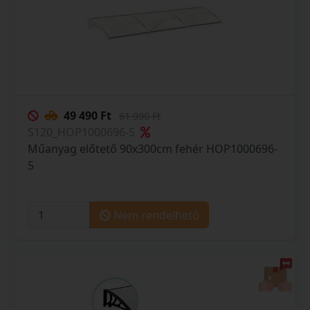
49 490 Ft
61 990 Ft
S120_HOP1000696-5
Műanyag előtető 90x300cm fehér HOP1000696-
5
Nem rendelhető