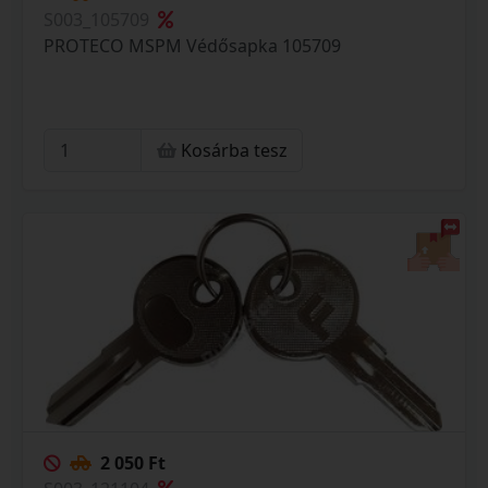
S003_105709
PROTECO MSPM Védősapka 105709
Kosárba tesz
2 050 Ft