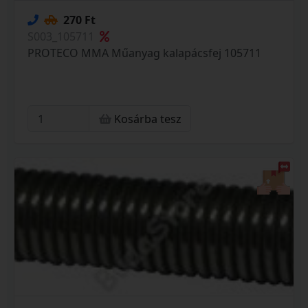
270 Ft
S003_105711
PROTECO MMA Műanyag kalapácsfej 105711
Kosárba tesz