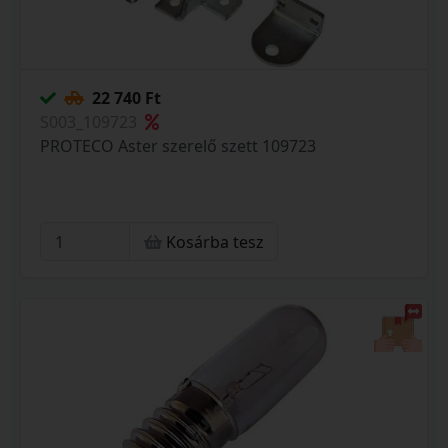
22 740 Ft
S003_109723
PROTECO Aster szerelő szett 109723
Kosárba tesz