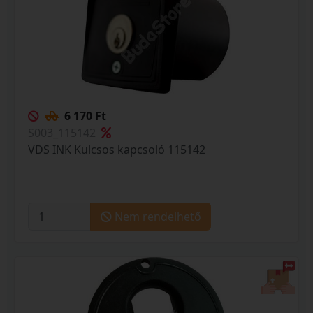
6 170 Ft
S003_115142
VDS INK Kulcsos kapcsoló 115142
Nem rendelhető