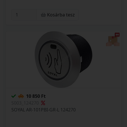
Kosárba tesz
10 850 Ft
S003_124270
SOYAL AR-101PBI-GR-L 124270