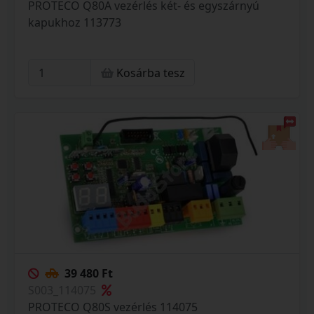
PROTECO Q80A vezérlés két- és egyszárnyú
kapukhoz 113773
Kosárba tesz
39 480 Ft
S003_114075
PROTECO Q80S vezérlés 114075