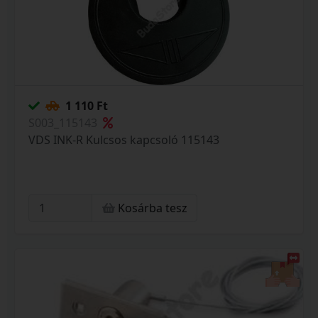
1 110 Ft
S003_115143
VDS INK-R Kulcsos kapcsoló 115143
Kosárba tesz