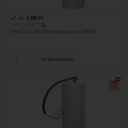
2 380 Ft
S003_108877
PROTECO MCO08 Kondenzátor 108877
Kosárba tesz