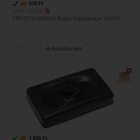
370 Ft
S003_105710
PROTECO MMO02 Rugós kalapácskar 105710
Kosárba tesz
1 850 Ft