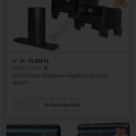
15 350 Ft
S003_109871
VDS FC MAG Mágneses végállás kapcsoló
109871
Kosárba tesz