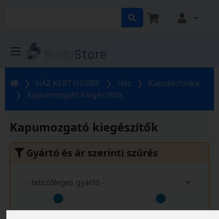
HÁZ KERT HOBBY
Ház
Kaputechnika
Kapumozgató kiegészítők
Kapumozgató kiegészítők
Gyártó és ár szerinti szűrés