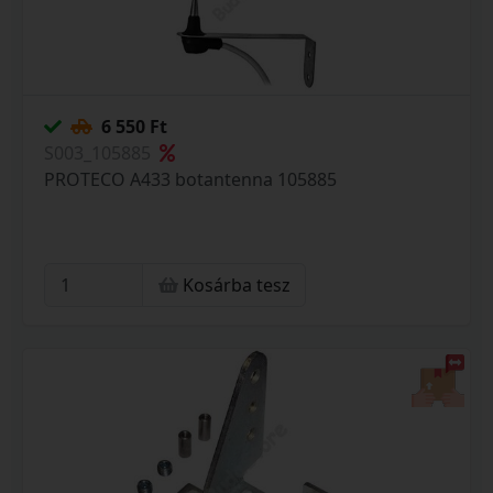
6 550 Ft
S003_105885
PROTECO A433 botantenna 105885
Kosárba tesz