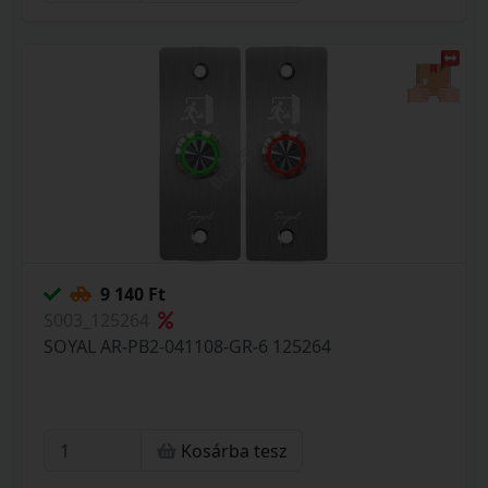
9 140 Ft
S003_125264
SOYAL AR-PB2-041108-GR-6 125264
Kosárba tesz