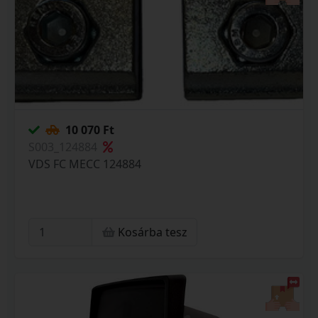
10 070 Ft
S003_124884
VDS FC MECC 124884
Kosárba tesz