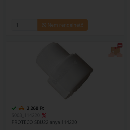
Nem rendelhető
2 260 Ft
S003_114220
PROTECO SBU22 anya 114220