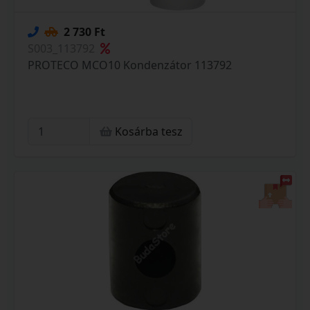
2 730 Ft
S003_113792
PROTECO MCO10 Kondenzátor 113792
Kosárba tesz