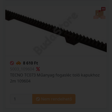
8 610 Ft
S003_109604
TECNO TC073 Műanyag fogasléc toló kapukhoz
2m 109604
Nem rendelhető