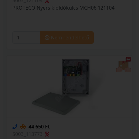
S003_121104
PROTECO Nyers kioldókulcs MCH06 121104
Nem rendelhető
44 650 Ft
S003_113773