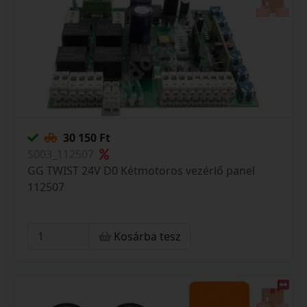
30 150 Ft
S003_112507
GG TWIST 24V D0 Kétmotoros vezérlő panel
112507
Kosárba tesz