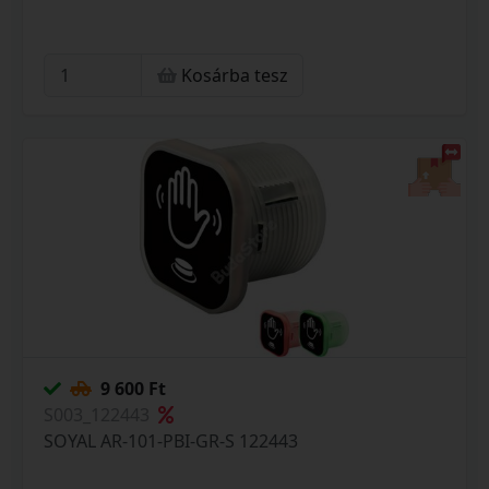
Kosárba tesz
9 600 Ft
S003_122443
SOYAL AR-101-PBI-GR-S 122443