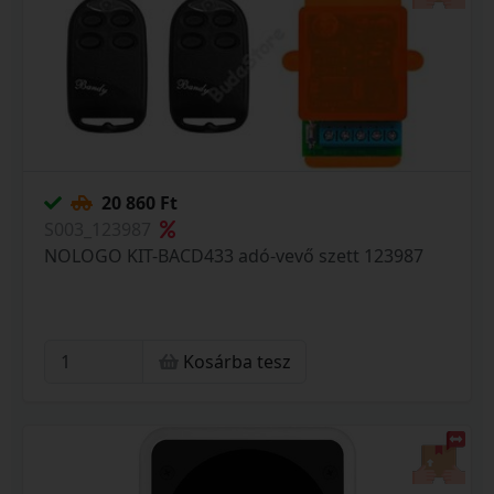
20 860 Ft
S003_123987
NOLOGO KIT-BACD433 adó-vevő szett 123987
Kosárba tesz