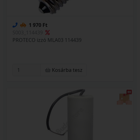
1 970 Ft
S003_114439
PROTECO izzó MLA03 114439
Kosárba tesz