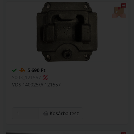
5 690 Ft
S003_121557
VDS 140025/A 121557
Kosárba tesz