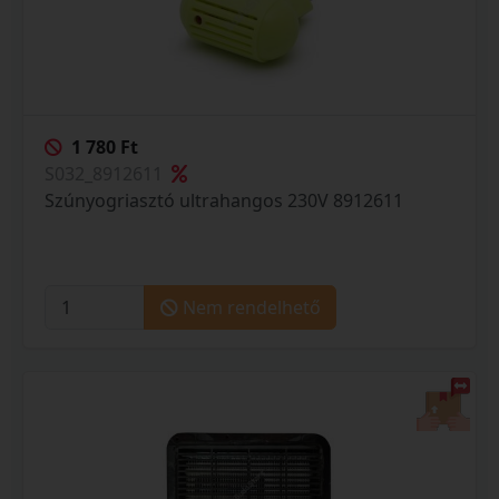
1 780 Ft
S032_8912611
Szúnyogriasztó ultrahangos 230V 8912611
Nem rendelhető