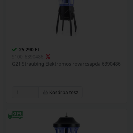
25 290 Ft
S100_6390486
G21 Straubing Elektromos rovarcsapda 6390486
Kosárba tesz