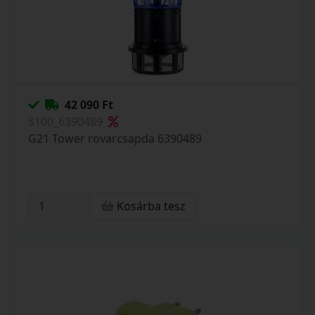
42 090 Ft
S100_6390489
G21 Tower rovarcsapda 6390489
Kosárba tesz