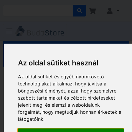
HÁZ KERT HOBBY
Kert
Kerti eszközök
Elektromos szúnyogírtók
Az oldal sütiket használ
Elektromos szúnyogírtók
Az oldal sütiket és egyéb nyomkövető
technológiákat alkalmaz, hogy javítsa a
böngészési élményét, azzal hogy személyre
Gyártó és ár szerinti szűrés
szabott tartalmakat és célzott hirdetéseket
jelenít meg, és elemzi a weboldalunk
forgalmát, hogy megtudjuk honnan érkeztek a
látogatóink.