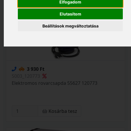
Elfogadom
Elutasítom
Beállítások megváltoztatása
3 930 Ft
S003_120773
Elektromos rovarcsapda 55627 120773
Kosárba tesz