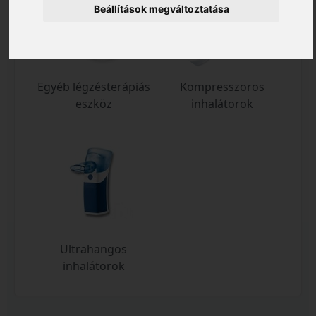
Beállítások megváltoztatása
Egyéb légzésterápiás
Kompresszoros
eszköz
inhalátorok
Ultrahangos
inhalátorok