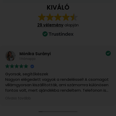
KIVÁLÓ
29 vélemény
alapján
Mónika Surányi
1 hónapja
Gyorsak, segítőkészek
Nagyon elégedett vagyok a rendeléssel! A csomagot
villámgyorsan kiszállították, ami számomra különösen
fontos volt, mert ajándékba rendeltem. Telefonon is
felvettem velük a kapcsolatot, és rendkívül kedvesek,
Olvass tovább
segítőkészek voltak. A kiszállítás várható időpontjáról
pontos tájékoztatást kaptam, és minden a
megbeszéltek szerint történt. Csak ajánlani tudom