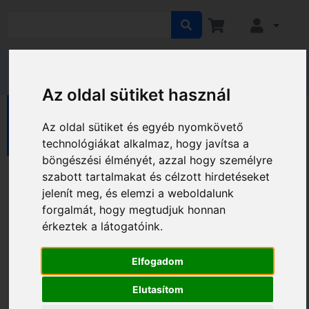
Az oldal sütiket használ
EGÉSZSÉGVÉDELEM
Terápiás eszközök
Az oldal sütiket és egyéb nyomkövető
Légzésterápiás eszközök
technológiákat alkalmaz, hogy javítsa a
böngészési élményét, azzal hogy személyre
szabott tartalmakat és célzott hirdetéseket
Légzésterápiás eszközök
jelenít meg, és elemzi a weboldalunk
forgalmát, hogy megtudjuk honnan
Kategóriák
érkeztek a látogatóink.
Elfogadom
Elutasítom