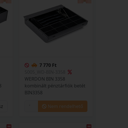
7 770 Ft
S005_WD-BIN-3358
WERDON BIN 3358
8
kombinált pénztárfiók betét
BIN3358
sz
Nem rendelhető