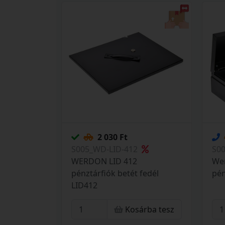
2 030 Ft
S005_WD-LID-412
S0
WERDON LID 412
Wer
pénztárfiók betét fedél
pén
LID412
Kosárba tesz