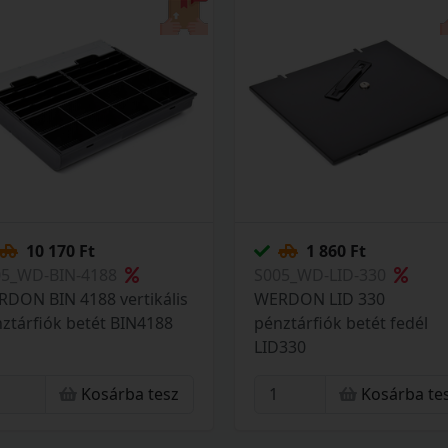
10 170 Ft
1 860 Ft
05_WD-BIN-4188
S005_WD-LID-330
DON BIN 4188 vertikális
WERDON LID 330
ztárfiók betét BIN4188
pénztárfiók betét fedél
LID330
Kosárba tesz
Kosárba te