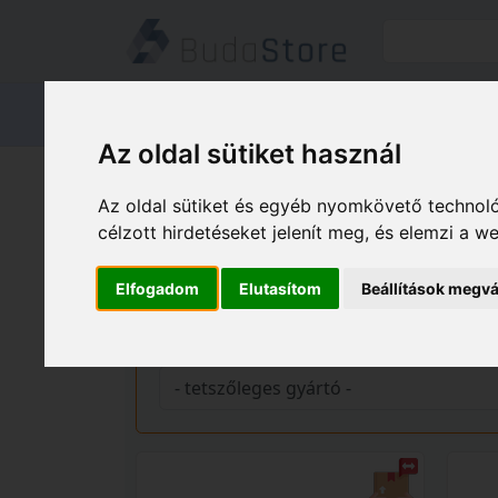
Termékeink
Kapcsolat
Áruátvét
Az oldal sütiket használ
Termékeink
HÁZ KERT HOBBY
Az oldal sütiket és egyéb nyomkövető technoló
célzott hirdetéseket jelenít meg, és elemzi a 
Pénztárfiókok
Elfogadom
Elutasítom
Beállítások megvá
Gyártó és ár szerinti szűrés