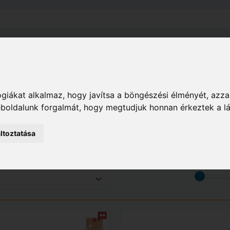
el
Szállítás
Tájékoztató
ÁSZF
Adatkezelési Tájékoz
Ház
Irodai eszközök
Pénztárfiókok
giákat alkalmaz, hogy javítsa a böngészési élményét, azza
weboldalunk forgalmát, hogy megtudjuk honnan érkeztek a l
ltoztatása