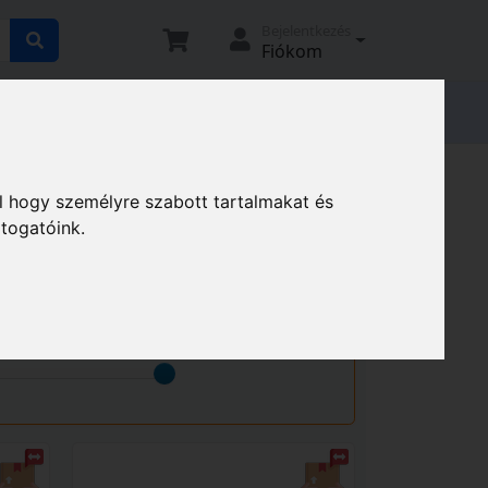
Bejelentkezés
Fiókom
tató
Elállási nyilatkozat
Magunkról
l hogy személyre szabott tartalmakat és
átogatóink.