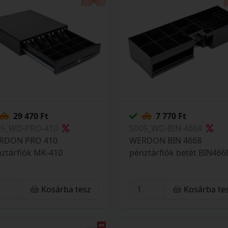
29 470 Ft
7 770 Ft
05_WD-PRO-410
S005_WD-BIN-4668
RDON PRO 410
WERDON BIN 4668
ztárfiók MK-410
pénztárfiók betét BIN466
Kosárba tesz
Kosárba te