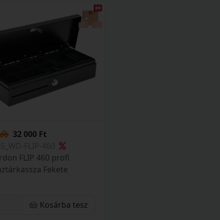
32 000 Ft
05_WD-FLIP-460
don FLIP 460 profi
ztárkassza Fekete
Kosárba tesz