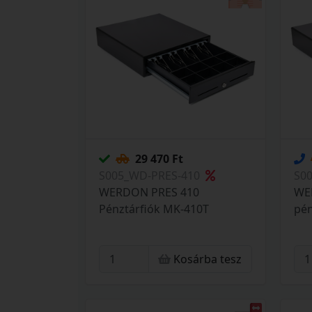
29 470 Ft
S005_WD-PRES-410
S0
WERDON PRES 410
WE
Pénztárfiók MK-410T
pén
Kosárba tesz