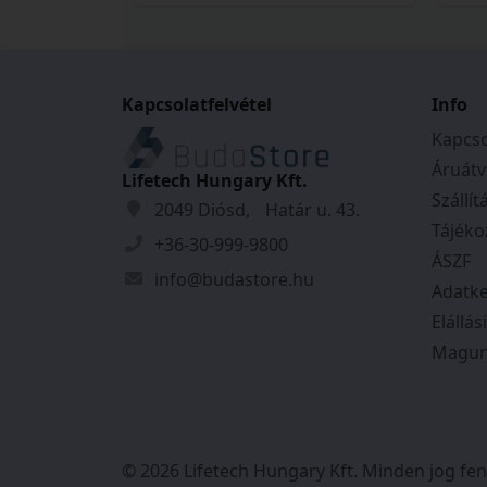
Kapcsolatfelvétel
Info
Kapcso
Áruátv
Lifetech Hungary Kft.
Szállít
2049 Diósd, Határ u. 43.
Tájéko
+36-30-999-9800
ÁSZF
info@budastore.hu
Adatke
Elállás
Magun
© 2026 Lifetech Hungary Kft. Minden jog fen