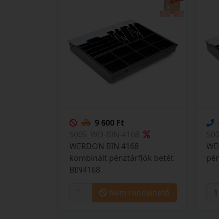
9 600 Ft
S005_WD-BIN-4168
S0
WERDON BIN 4168
WER
kombinált pénztárfiók betét
pén
BIN4168
Nem rendelhető