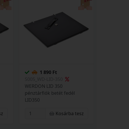
1 890 Ft
S005_WD-LID-350
WERDON LID 350
pénztárfiók betét fedél
LID350
sz
Kosárba tesz