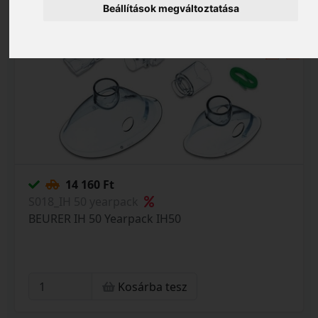
Beállítások megváltoztatása
14 160 Ft
S018_IH 50 yearpack
BEURER IH 50 Yearpack IH50
Kosárba tesz