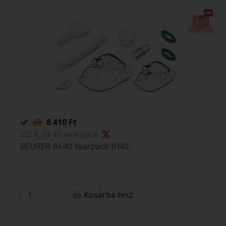
8 410 Ft
S018_IH 40 yearpack
BEURER IH 40 Yearpack IH40
Kosárba tesz