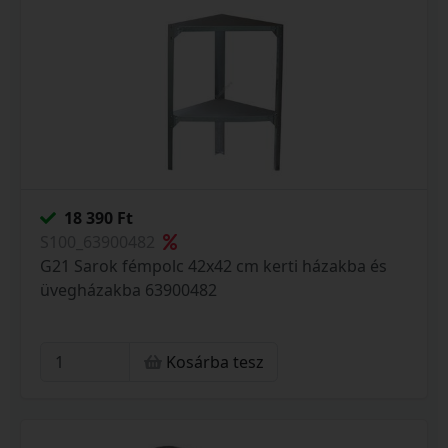
18 390 Ft
S100_63900482
G21 Sarok fémpolc 42x42 cm kerti házakba és
üvegházakba 63900482
Kosárba tesz