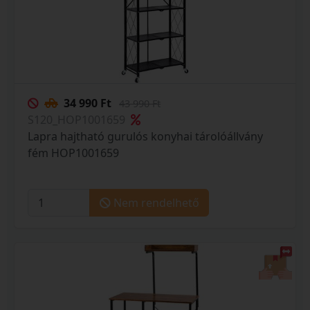
34 990 Ft
43 990 Ft
S120_HOP1001659
Lapra hajtható gurulós konyhai tárolóállvány
fém HOP1001659
Nem rendelhető