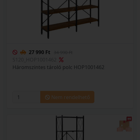
27 990 Ft
34 990 Ft
S120_HOP1001462
Háromszintes tároló polc HOP1001462
Nem rendelhető