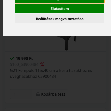
Elutasítom
Beállítások megváltoztatása
19 990 Ft
S100_63900484
G21 Fémpolc 115x40 cm a kerti házakhoz és
üvegházakhoz 63900484
Kosárba tesz