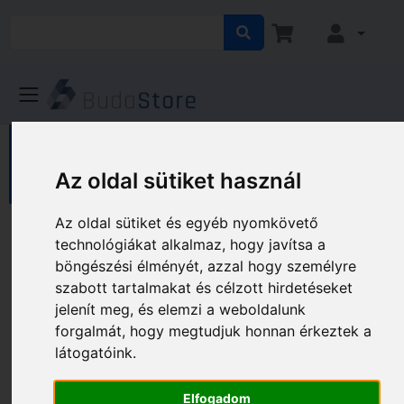
HÁZ KERT HOBBY
Ház
Lakberendezés
Polcok
Az oldal sütiket használ
Az oldal sütiket és egyéb nyomkövető
Polcok
technológiákat alkalmaz, hogy javítsa a
böngészési élményét, azzal hogy személyre
Gyártó és ár szerinti szűrés
szabott tartalmakat és célzott hirdetéseket
jelenít meg, és elemzi a weboldalunk
forgalmát, hogy megtudjuk honnan érkeztek a
látogatóink.
Elfogadom