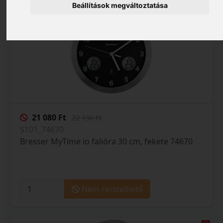
Beállítások megváltoztatása
21 080 Ft
22 190 Ft
S101_74670
Bresser MyTime io falióra 30 cm, fekete 74670
Nem rendelhető