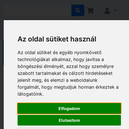
Az oldal sütiket használ
HÁZ KERT HOBBY
Ház
Az oldal sütiket és egyéb nyomkövető
Szórakoztató elektronika
Faliórák
technológiákat alkalmaz, hogy javítsa a
böngészési élményét, azzal hogy személyre
Faliórák
szabott tartalmakat és célzott hirdetéseket
jelenít meg, és elemzi a weboldalunk
forgalmát, hogy megtudjuk honnan érkeztek a
Gyártó és ár szerinti szűrés
látogatóink.
Elfogadom
Elutasítom