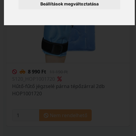
Beállítások megváltoztatása
8 990 Ft
11 190 Ft
S120_HOP1001720
Hűtő-fűtő jégzselé párna tépőzárral 2db
HOP1001720
Nem rendelhető