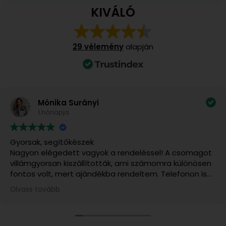
KIVÁLÓ
29 vélemény
alapján
Mónika Surányi
1 hónapja
Gyorsak, segítőkészek
Nagyon elégedett vagyok a rendeléssel! A csomagot
villámgyorsan kiszállították, ami számomra különösen
fontos volt, mert ajándékba rendeltem. Telefonon is
felvettem velük a kapcsolatot, és rendkívül kedvesek,
Olvass tovább
segítőkészek voltak. A kiszállítás várható időpontjáról
pontos tájékoztatást kaptam, és minden a
megbeszéltek szerint történt. Csak ajánlani tudom