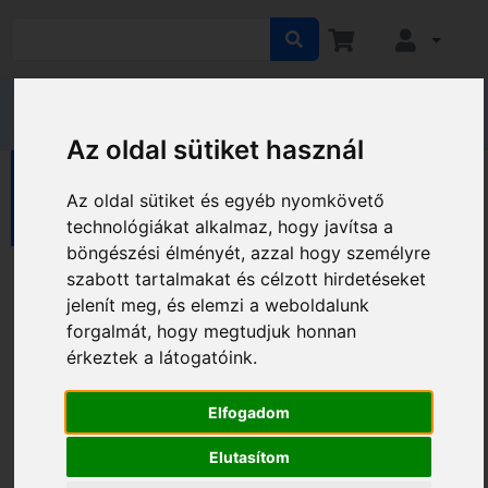
Az oldal sütiket használ
EGÉSZSÉGVÉDELEM
Terápiás eszközök
Az oldal sütiket és egyéb nyomkövető
Hőterápiás termékek
technológiákat alkalmaz, hogy javítsa a
böngészési élményét, azzal hogy személyre
Hőterápiás termékek
szabott tartalmakat és célzott hirdetéseket
jelenít meg, és elemzi a weboldalunk
forgalmát, hogy megtudjuk honnan
Gyártó és ár szerinti szűrés
érkeztek a látogatóink.
Elfogadom
Elutasítom