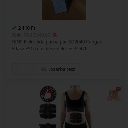
2 110 Ft
S040_06.1.5343.00
TENS Elektróda párna pár AD2040 Pangao
Atlasz ESG tens készülékhez PG476
Kosárba tesz