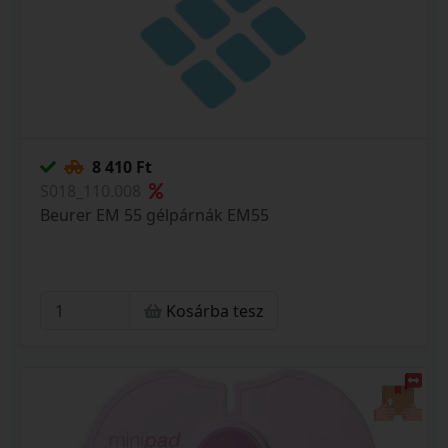
8 410 Ft
S018_110.008
Beurer EM 55 gélpárnák EM55
Kosárba tesz