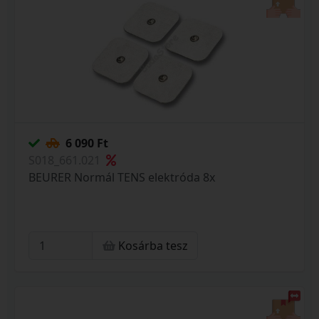
6 090 Ft
S018_661.021
BEURER Normál TENS elektróda 8x
Kosárba tesz