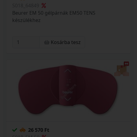
S018_64849
Beurer EM 50 gélpárnák EM50 TENS
készülékhez
Kosárba tesz
26 570 Ft