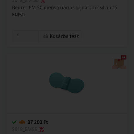
S018_EM 50
Beurer EM 50 menstruációs fájdalom csillapító
EM50
Kosárba tesz
37 200 Ft
S018_EM55