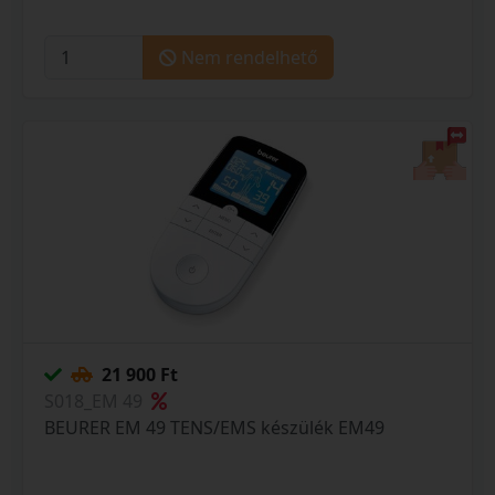
Nem rendelhető
21 900 Ft
S018_EM 49
BEURER EM 49 TENS/EMS készülék EM49