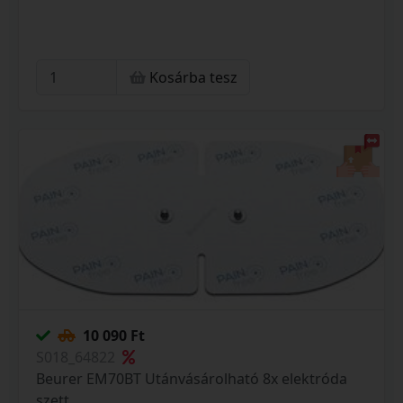
Kosárba tesz
10 090 Ft
S018_64822
Beurer EM70BT Utánvásárolható 8x elektróda
szett