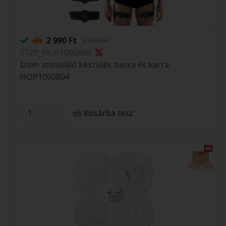
2 990 Ft
3 690 Ft
S120_HOP1000804
Izom stimuláló készülék hasra és karra
HOP1000804
Kosárba tesz