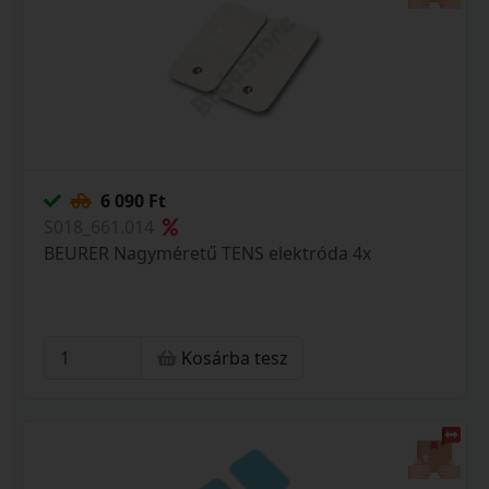
6 090 Ft
S018_661.014
BEURER Nagyméretű TENS elektróda 4x
Kosárba tesz