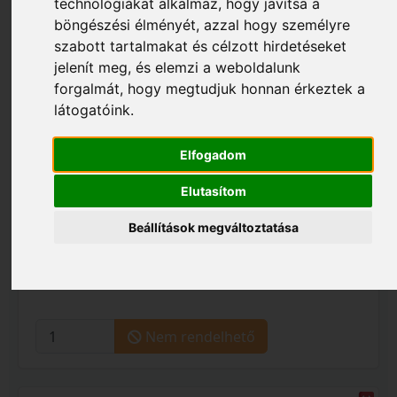
technológiákat alkalmaz, hogy javítsa a
böngészési élményét, azzal hogy személyre
szabott tartalmakat és célzott hirdetéseket
jelenít meg, és elemzi a weboldalunk
forgalmát, hogy megtudjuk honnan érkeztek a
látogatóink.
Elfogadom
Elutasítom
21 900 Ft
Beállítások megváltoztatása
S018_EM37
BEURER EM 37 hasizom öv EM37
Nem rendelhető