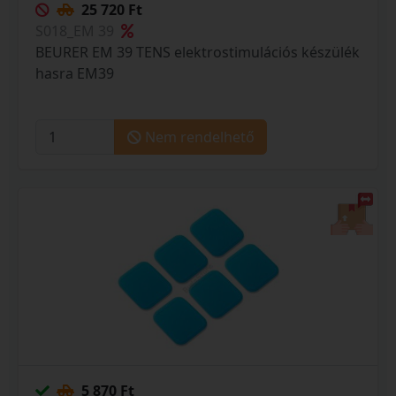
25 720 Ft
S018_EM 39
BEURER EM 39 TENS elektrostimulációs készülék
hasra EM39
Nem rendelhető
5 870 Ft