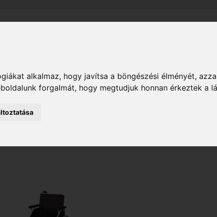
el
Szállítás
Tájékoztató
ÁSZF
Adatkezelési Tájékoz
giákat alkalmaz, hogy javítsa a böngészési élményét, azza
M
Kerekesszékek
weboldalunk forgalmát, hogy megtudjuk honnan érkeztek a l
ltoztatása