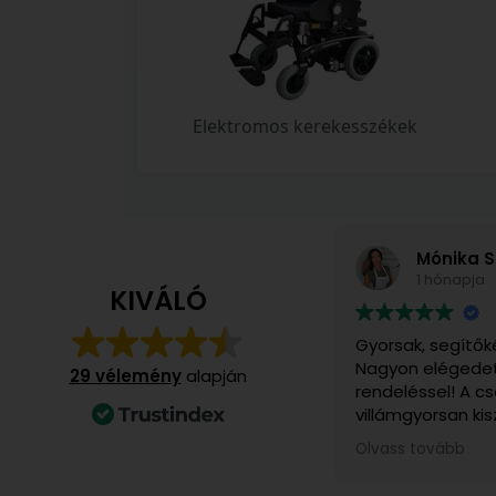
Elektromos kerekesszékek
Mónika S
1 hónapja
KIVÁLÓ
Gyorsak, segítők
Nagyon elégedet
29 vélemény
alapján
rendeléssel! A 
villámgyorsan kis
számomra különö
Olvass tovább
ajándékba rendel
felvettem velük 