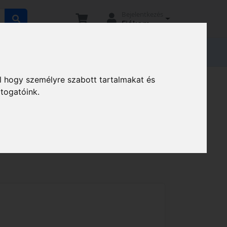
Bejelentkezés
Fiókom
tató
Elállási nyilatkozat
Magunkról
l hogy személyre szabott tartalmakat és
átogatóink.