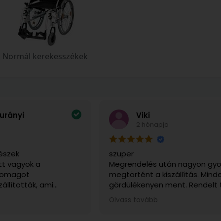
Normál kerekesszékek
urányi
Viki
2 hónapja
észek
szuper
t vagyok a
Megrendelés után nagyon gyo
csomagot
megtörtént a kiszállítás. Mind
zállították, ami
gördülékenyen ment. Rendelt
sen fontos volt, mert
sérülésmentesen érkezett me
Olvass tovább
tem. Telefonon is
ajánlani tudom.
a kapcsolatot, és