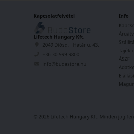
rendkívül kedves
voltak. A kiszállí
Kapcsolatfelvétel
időpontjáról pon
Info
kaptam, és mind
Kapcso
szerint történt.
Áruátv
őket!
Lifetech Hungary Kft.
Szállít
2049 Diósd, Határ u. 43.
Tájéko
+36-30-999-9800
ÁSZF
info@budastore.hu
Adatke
Elállás
Magun
© 2026 Lifetech Hungary Kft. Minden jog fen