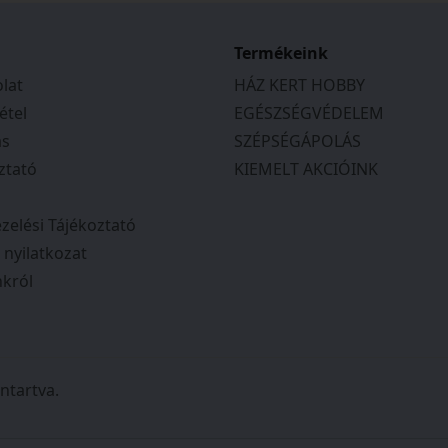
ek, segítőkészek
tás várható
tos tájékoztatást
Termékeink
en a megbeszéltek
lat
HÁZ KERT HOBBY
 Csak ajánlani tudom
étel
EGÉSZSÉGVÉDELEM
ás
SZÉPSÉGÁPOLÁS
ztató
KIEMELT AKCIÓINK
zelési Tájékoztató
i nyilatkozat
król
ntartva.