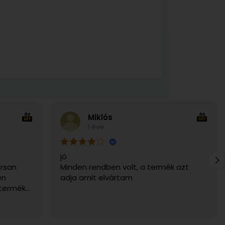
Miklós
1 éve
jó
rsan
Minden rendben volt, a termék azt
en
adja amit elvártam
 termék
g. Csak