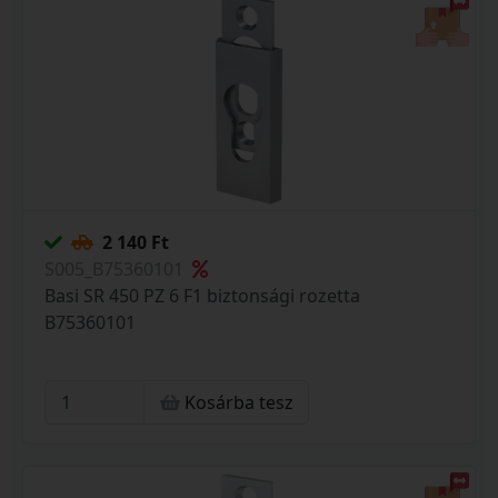
2 140 Ft
S005_B75360101
Basi SR 450 PZ 6 F1 biztonsági rozetta
B75360101
Kosárba tesz