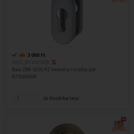
3 060 Ft
S005_B73000608
Basi ZBR 3250 PZ keskeny rozetta pár
B73000608
Kosárba tesz