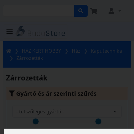
HÁZ KERT HOBBY
Ház
Kaputechnika
Zárrozetták
Zárrozetták
Gyártó és ár szerinti szűrés