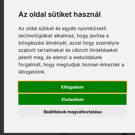
Az oldal sütiket használ
Az oldal sütiket és egyéb nyomkövető
technológiákat alkalmaz, hogy javítsa a
böngészési élményét, azzal hogy személyre
szabott tartalmakat és célzott hirdetéseket
jelenít meg, és elemzi a weboldalunk
forgalmát, hogy megtudjuk honnan érkeztek a
4 480 Ft
látogatóink.
S005_B78200408
Basi RSR 650 PZ esővédő rozetta B78200408
Elfogadom
Elutasítom
Beállítások megváltoztatása
Kosárba tesz