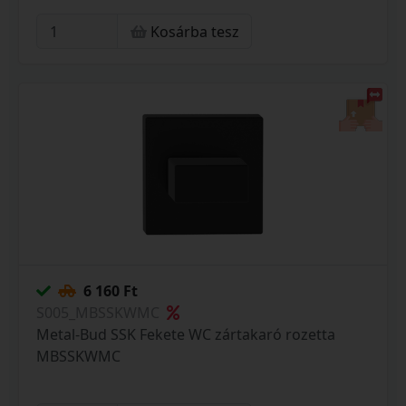
Kosárba tesz
6 160 Ft
S005_MBSSKWMC
Metal-Bud SSK Fekete WC zártakaró rozetta
MBSSKWMC