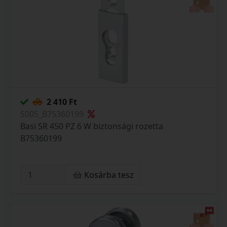
2 410 Ft
S005_B75360199
Basi SR 450 PZ 6 W biztonsági rozetta
B75360199
Kosárba tesz