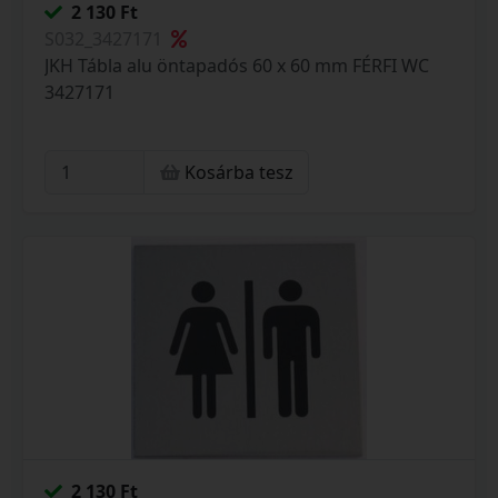
2 130 Ft
S032_3427171
JKH Tábla alu öntapadós 60 x 60 mm FÉRFI WC
3427171
Kosárba tesz
2 130 Ft