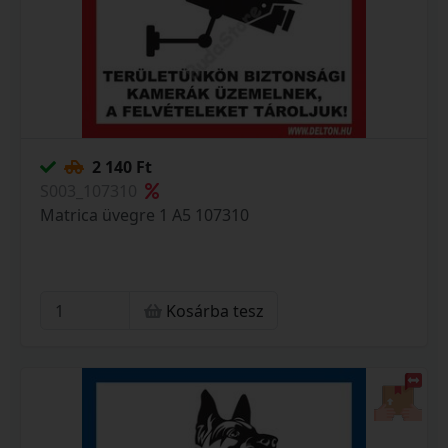
2 140 Ft
S003_107310
Matrica üvegre 1 A5 107310
Kosárba tesz