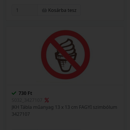
Kosárba tesz
730 Ft
S032_3427107
JKH Tábla műanyag 13 x 13 cm FAGYI szimbólum
3427107