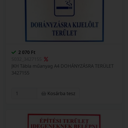
2 070 Ft
S032_3427155
JKH Tábla műanyag A4 DOHÁNYZÁSRA TERÜLET
3427155
Kosárba tesz