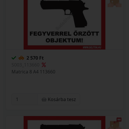
2 570 Ft
S003_113660
Matrica 8 A4 113660
Kosárba tesz