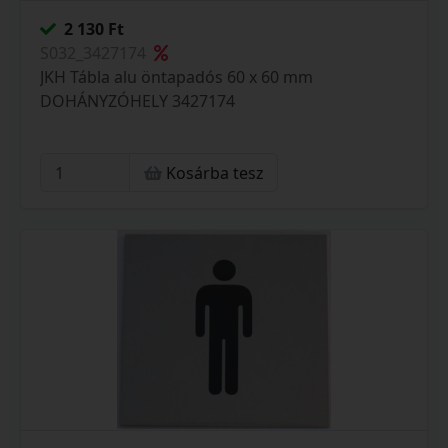
2 130 Ft
S032_3427174
JKH Tábla alu öntapadós 60 x 60 mm
DOHÁNYZÓHELY 3427174
Kosárba tesz