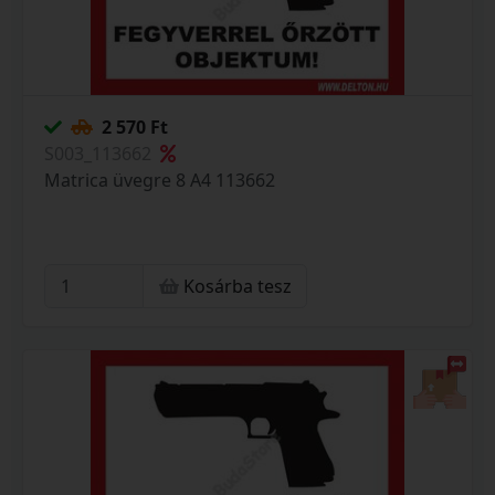
2 570 Ft
S003_113662
Matrica üvegre 8 A4 113662
Kosárba tesz