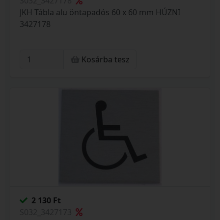
S032_3427178
JKH Tábla alu öntapadós 60 x 60 mm HÚZNI
3427178
Kosárba tesz
2 130 Ft
S032_3427173