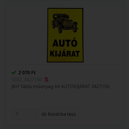
2 070 Ft
S032_3427150
JKH Tábla műanyag A4 AUTÓKIJÁRAT 3427150
Kosárba tesz