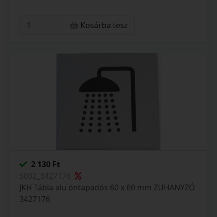
Kosárba tesz
2 130 Ft
S032_3427176
JKH Tábla alu öntapadós 60 x 60 mm ZUHANYZÓ
3427176