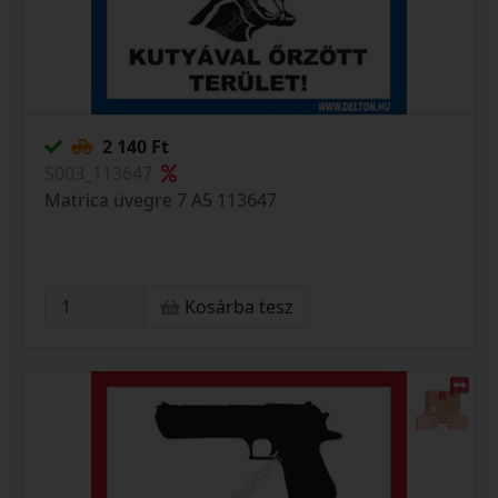
2 140 Ft
S003_113647
Matrica üvegre 7 A5 113647
Kosárba tesz