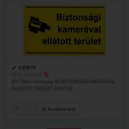
2 070 Ft
S032_3427162
JKH Tábla műanyag A4 BIZTONSÁGI KAMERÁVAL
ELLÁTOTT TERÜLET 3427162
Kosárba tesz