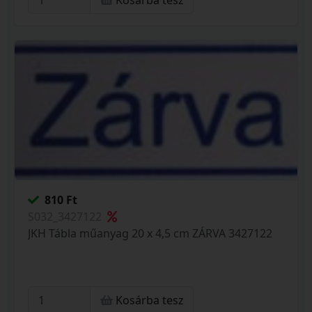
Kosárba tesz
810 Ft
S032_3427122
JKH Tábla műanyag 20 x 4,5 cm ZÁRVA 3427122
Kosárba tesz