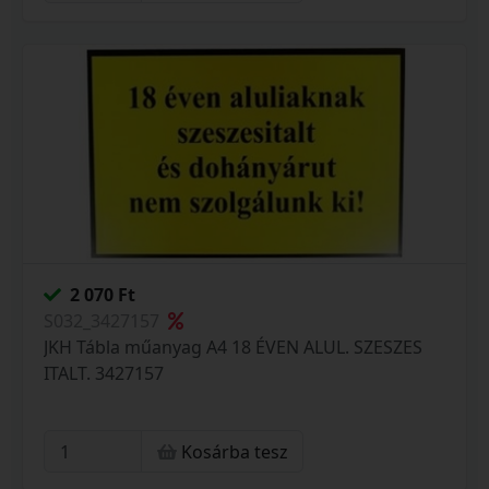
2 070 Ft
S032_3427157
JKH Tábla műanyag A4 18 ÉVEN ALUL. SZESZES
ITALT. 3427157
Kosárba tesz