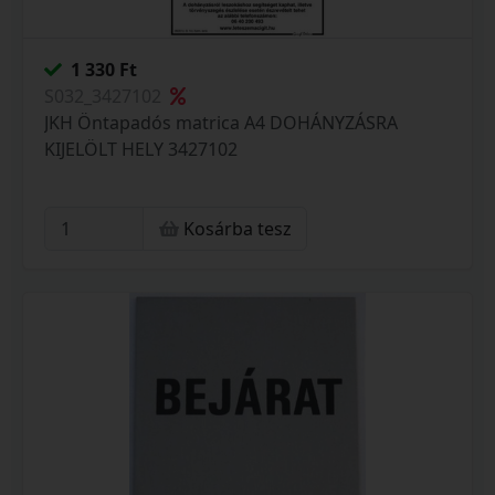
1 330 Ft
S032_3427102
JKH Öntapadós matrica A4 DOHÁNYZÁSRA
KIJELÖLT HELY 3427102
Kosárba tesz