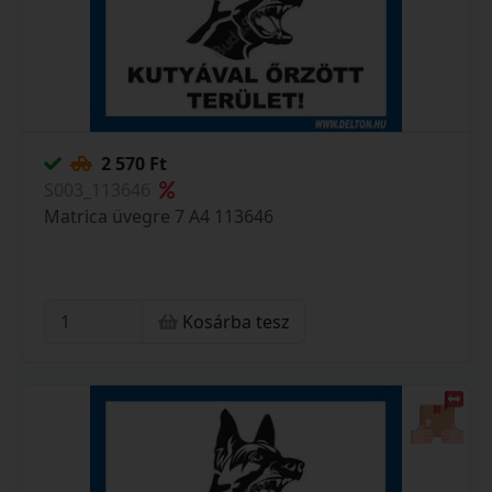
2 570 Ft
S003_113646
Matrica üvegre 7 A4 113646
Kosárba tesz