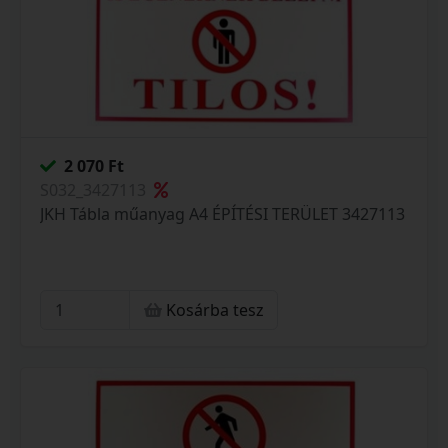
2 070 Ft
S032_3427113
JKH Tábla műanyag A4 ÉPÍTÉSI TERÜLET 3427113
Kosárba tesz