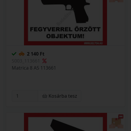
2 140 Ft
S003_113661
Matrica 8 A5 113661
Kosárba tesz