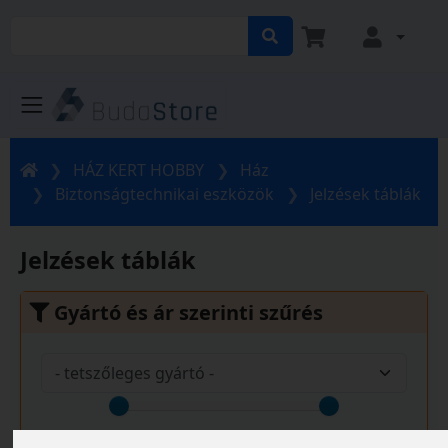
HÁZ KERT HOBBY
Ház
Biztonságtechnikai eszközök
Jelzések táblák
Jelzések táblák
Gyártó és ár szerinti szűrés