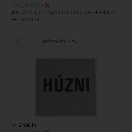
S032_3427170
JKH Tábla alu öntapadós 60 x 60 mm FÉRFI/NőI
WC 3427170
Kosárba tesz
2 130 Ft