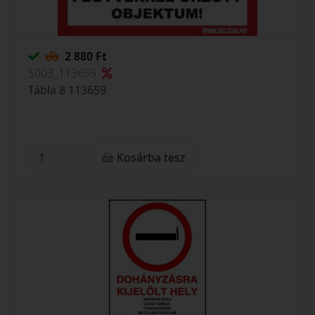
2 880 Ft
S003_113659
Tábla 8 113659
Kosárba tesz