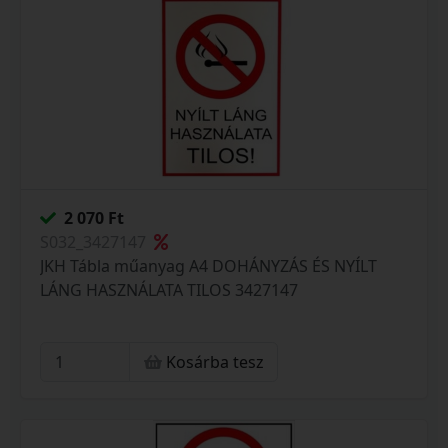
2 070 Ft
S032_3427147
JKH Tábla műanyag A4 DOHÁNYZÁS ÉS NYÍLT
LÁNG HASZNÁLATA TILOS 3427147
Kosárba tesz