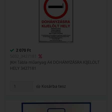
2 070 Ft
S032_3427181
JKH Tábla műanyag A4 DOHÁNYZÁSRA KIJELÖLT
HELY 3427181
Kosárba tesz