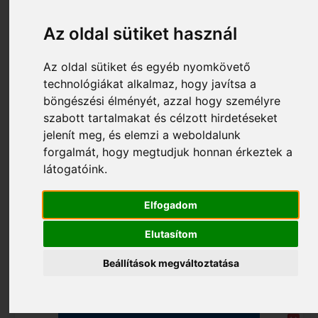
Az oldal sütiket használ
Az oldal sütiket és egyéb nyomkövető
technológiákat alkalmaz, hogy javítsa a
böngészési élményét, azzal hogy személyre
szabott tartalmakat és célzott hirdetéseket
jelenít meg, és elemzi a weboldalunk
forgalmát, hogy megtudjuk honnan érkeztek a
2 570 Ft
látogatóink.
S003_113644
Matrica 7 A4 113644
Elfogadom
Elutasítom
Beállítások megváltoztatása
Kosárba tesz