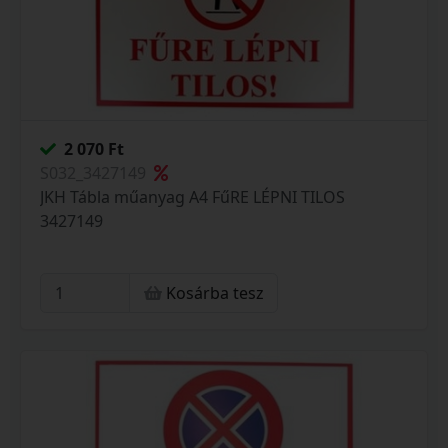
2 070 Ft
S032_3427149
JKH Tábla műanyag A4 FűRE LÉPNI TILOS
3427149
Kosárba tesz