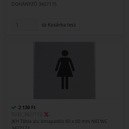
DOHÁNYZÓ 3427175
Kosárba tesz
2 130 Ft
S032_3427172
JKH Tábla alu öntapadós 60 x 60 mm NőI WC
3427172