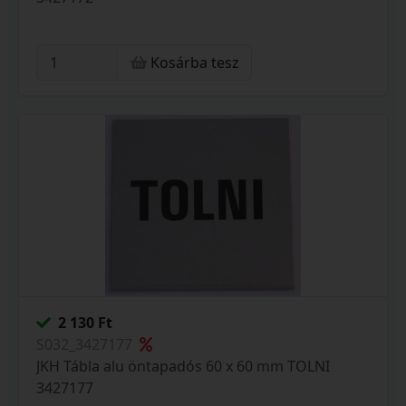
Kosárba tesz
2 130 Ft
S032_3427177
JKH Tábla alu öntapadós 60 x 60 mm TOLNI
3427177