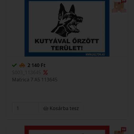
2 140 Ft
S003_113645
Matrica 7 A5 113645
Kosárba tesz