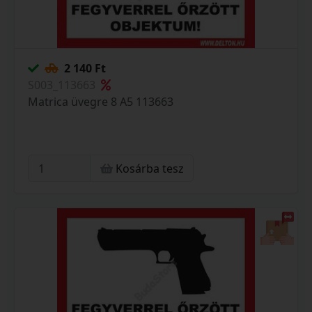
2 140 Ft
S003_113663
Matrica üvegre 8 A5 113663
Kosárba tesz