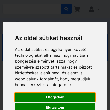
Az oldal sütiket használ
HÁZ KERT HOBBY
Ház
Biztonságtechnikai eszközök
Az oldal sütiket és egyéb nyomkövető
Megfigyelőrendszerek
technológiákat alkalmaz, hogy javítsa a
böngészési élményét, azzal hogy
személyre szabott tartalmakat és célzott
hirdetéseket jelenít meg, és elemzi a
weboldalunk forgalmát, hogy megtudjuk
honnan érkeztek a látogatóink.
Elfogadom
Elutasítom