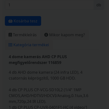
db
Kosárba tesz
Termékleírás
Mikor kapom meg?
Kategória termékei
4 dome kamerás AHD CP PLUS
megfigyelőrendszer 116859
4 db AHD dome kamera (24 infra LED), 4
csatornás képrögzítő, 1000 GB HDD.
4 db CP PLUS CP-VCG-SD10L2 (1/4“ 1MP
CMOS,AHD/HDTVI/HDCVI/Analog,0.1lux,3.6
mm,720p,24 IR LED).
1 db CP PLUS CP-UVR-0401F1-HC (4 video/1