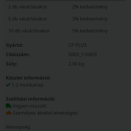
2 db vásárlásakor
2% kedvezmény
5 db vásárlásakor
3% kedvezmény
10 db vásárlásakor
5% kedvezmény
Gyártó:
CP PLUS
Cikkszám:
S003_116859
Súly:
2,00 kg
Készlet információ:
1-2 munkanap
Szállítási információ:
Ingyen visszük!
Személyes átvétel lehetséges!
Mennyiség