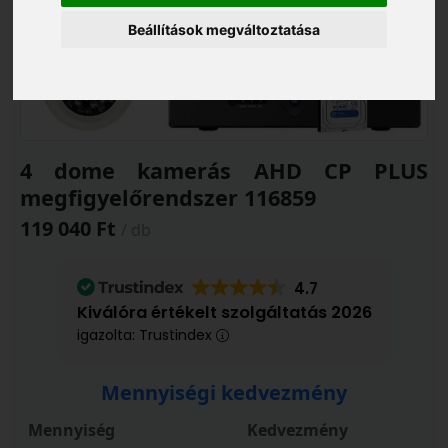
Beállítások megváltoztatása
4 dome kamerás AHD CP PLUS
megfigyelőrendszer 116859
119 040 Ft
/ db
4.7
Kiválóra értékelt szolgáltatás 2026
igazolta: Trustindex
Mennyiségi kedvezmény
Mennyiség
Kedvezmény