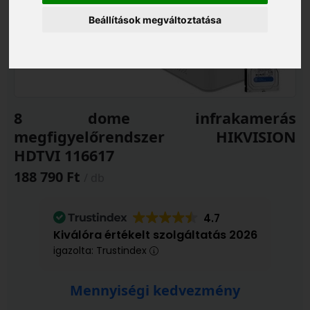
Beállítások megváltoztatása
8 dome infrakamerás
megfigyelőrendszer HIKVISION
HDTVI 116617
188 790 Ft
/ db
4.7
Kiválóra értékelt szolgáltatás 2026
igazolta: Trustindex
Mennyiségi kedvezmény