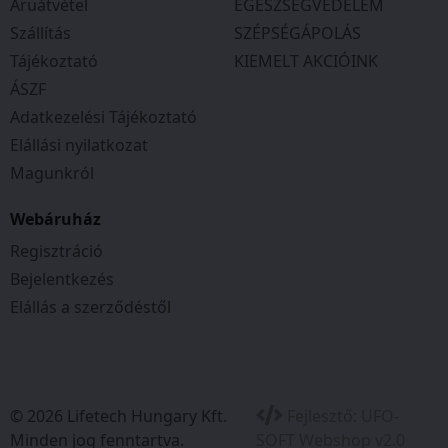
Áruátvétel
EGÉSZSÉGVÉDELEM
Szállítás
SZÉPSÉGÁPOLÁS
Tájékoztató
KIEMELT AKCIÓINK
ÁSZF
Adatkezelési Tájékoztató
Elállási nyilatkozat
Magunkról
Webáruház
Regisztráció
Bejelentkezés
Elállás a szerződéstől
© 2026 Lifetech Hungary Kft.
Fejlesztő:
UFO-
Minden jog fenntartva.
SOFT Webshop v2.0