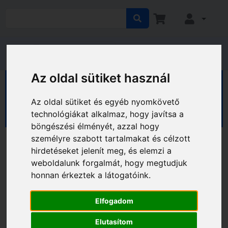
Az oldal sütiket használ
HÁZ KERT HOBBY
Ház
Biztonságtechnikai eszközök
Az oldal sütiket és egyéb nyomkövető
Megfigyelőrendszerek
technológiákat alkalmaz, hogy javítsa a
böngészési élményét, azzal hogy
személyre szabott tartalmakat és célzott
hirdetéseket jelenít meg, és elemzi a
weboldalunk forgalmát, hogy megtudjuk
honnan érkeztek a látogatóink.
Elfogadom
Elutasítom