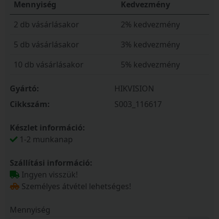
Mennyiség
Kedvezmény
2 db vásárlásakor
2% kedvezmény
5 db vásárlásakor
3% kedvezmény
10 db vásárlásakor
5% kedvezmény
Gyártó:
HIKVISION
Cikkszám:
S003_116617
Készlet információ:
1-2 munkanap
Szállítási információ:
Ingyen visszük!
Személyes átvétel lehetséges!
Mennyiség