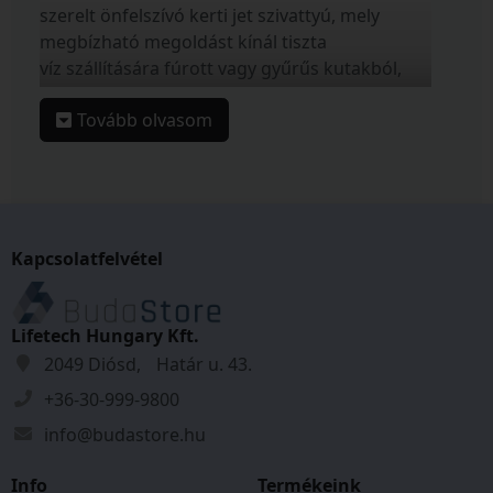
szerelt önfelszívó kerti jet szivattyú, mely
megbízható megoldást kínál tiszta
víz szállítására fúrott vagy gyűrűs kutakból,
esővíz gyűjtő hordókból vagy
Tovább olvasom
tavakból. Fő felhasználási területük a zöld
felületek és kertek szórófejes vagy
árasztásos öntözése, kerti tavak vagy
medencék leeresztésé, de alkalmas akár
egy háztartás vízellátásnak biztosítása is.
Kapcsolatfelvétel
Lifetech Hungary Kft.
A szivattyú robosztus felépítésű és
2049 Diósd, Határ u. 43.
egyszerűen szállítható a rajta lévő
hordozófogónak és könnyű súlyának
+36-30-999-9800
köszönhetően. A motor túlterhelés elleni
info@budastore.hu
védettséggel valamint 1,5m tápkábellel van
ellátva. Egyszerűen üzembe helyezhető,
Info
Termékeink