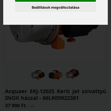
Beállítások megváltoztatása
Acquaer EKJ-1202S Kerti jet szivattyú
INOX házzal - 66LK05922381
37 990 Ft
/ db