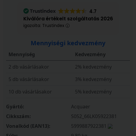
4.7
Kiválóra értékelt szolgáltatás 2026
igazolta: Trustindex
Mennyiségi kedvezmény
Mennyiség
Kedvezmény
2 db vásárlásakor
2% kedvezmény
5 db vásárlásakor
3% kedvezmény
10 db vásárlásakor
5% kedvezmény
Gyártó:
Acquaer
Cikkszám:
S052_66LK05922381
Vonalkód (EAN13):
5999887922381
Súly:
9,80 kg