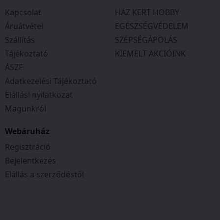
a BE/KI kapcsolást fröccsenő víztől védett
Kapcsolat
HÁZ KERT HOBBY
kapcsoló segíti.
Áruátvétel
EGÉSZSÉGVÉDELEM
Szállítás
SZÉPSÉGÁPOLÁS
Tájékoztató
KIEMELT AKCIÓINK
ÁSZF
Adatkezelési Tájékoztató
Elállási nyilatkozat
A berendezés stabil tömítettségét
Magunkról
kerámiabetétes axiális csúszógyűrűs
tömítés biztosítja. A csúszógyűrűs tömítés
Webáruház
működéséhez szükséges az állandó
Regisztráció
vízellátás, ezért a rendszer szárazon futását el
Bejelentkezés
kell kerülni. A szárazon futás
Elállás a szerződéstől
elleni védelemre az elektromágneses
kapcsolónk PS01-A vagy PS01-B használatát
javasoljuk.