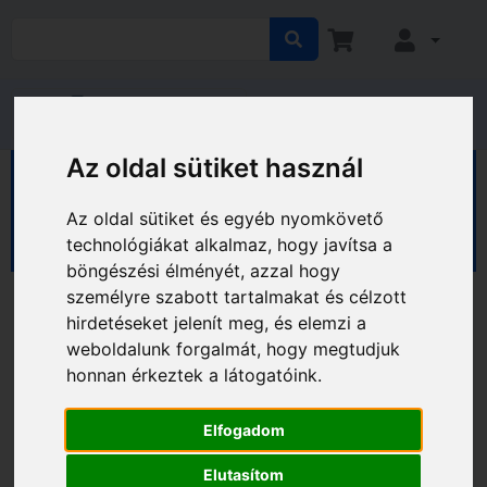
Az oldal sütiket használ
HÁZ KERT HOBBY
Kert
Öntözéstechnika
Vízkezelő eszközök
Az oldal sütiket és egyéb nyomkövető
Kerti szivattyúk
technológiákat alkalmaz, hogy javítsa a
böngészési élményét, azzal hogy
személyre szabott tartalmakat és célzott
hirdetéseket jelenít meg, és elemzi a
weboldalunk forgalmát, hogy megtudjuk
honnan érkeztek a látogatóink.
Elfogadom
Elutasítom