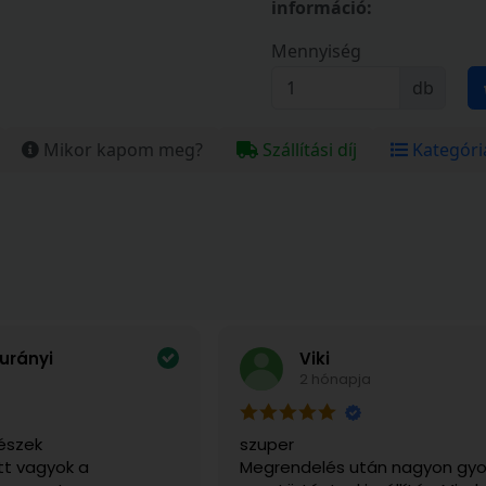
információ:
Mennyiség
db
Mikor kapom meg?
Szállítási díj
Kategóri
urányi
Viki
2 hónapja
észek
szuper
t vagyok a
Megrendelés után nagyon gyo