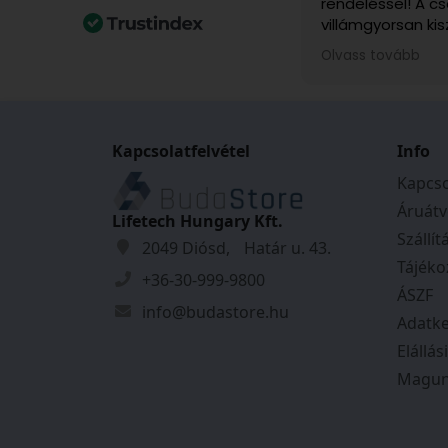
rendeléssel! A 
villámgyorsan kis
számomra különö
Olvass tovább
ajándékba rendel
felvettem velük 
rendkívül kedves
voltak. A kiszállí
Kapcsolatfelvétel
időpontjáról pon
Info
kaptam, és mind
Kapcso
szerint történt.
Áruátv
őket!
Lifetech Hungary Kft.
Szállít
2049 Diósd, Határ u. 43.
Tájéko
+36-30-999-9800
ÁSZF
info@budastore.hu
Adatke
Elállás
Magun