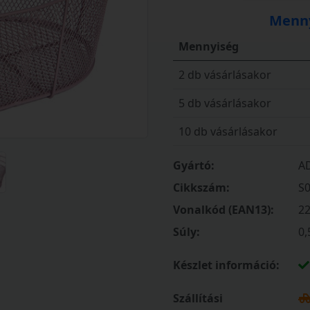
Menny
Mennyiség
2 db vásárlásakor
5 db vásárlásakor
10 db vásárlásakor
Gyártó:
A
Cikkszám:
S
Vonalkód (EAN13):
2
Súly:
0,
Készlet információ:
Szállítási