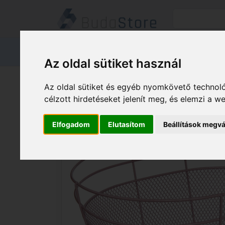
Termékeink
Kapcsolat
Áruátvét
Az oldal sütiket használ
Termékeink
HÁZ KERT HOBBY
Az oldal sütiket és egyéb nyomkövető technoló
célzott hirdetéseket jelenít meg, és elemzi a 
Elfogadom
Elutasítom
Beállítások megvá