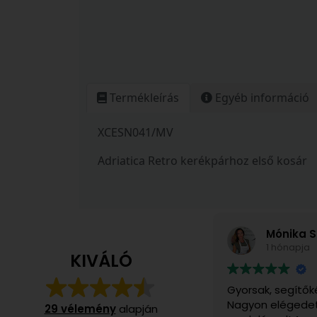
Termékleírás
Egyéb információ
XCESN041/MV
Adriatica Retro kerékpárhoz első kosár
Mónika S
1 hónapja
KIVÁLÓ
Gyorsak, segítők
Nagyon elégedet
29 vélemény
alapján