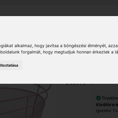
el
Szállítás
Tájékoztató
ÁSZF
Adatkezelési Tájékoz
Hobby
Sport, kerékpár
Kosarak
ADRIATICA 
giákat alkalmaz, hogy javítsa a böngészési élményét, azza
weboldalunk forgalmát, hogy megtudjuk honnan érkeztek a l
ADRIATICA K
ltoztatása
XCESN041/MV
3 990 Ft
/ db
Kiválóra 
igazolta: Tr