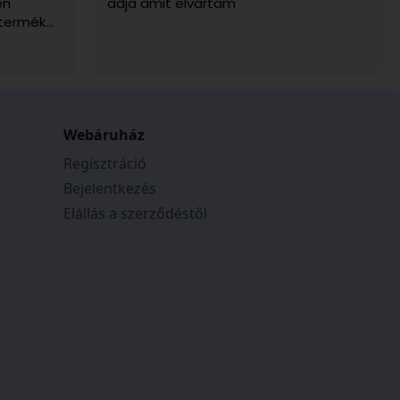
en
adja amit elvártam
 termék
g. Csak
Webáruház
Regisztráció
Bejelentkezés
Elállás a szerződéstől