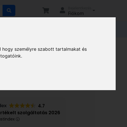
Bejelentkezés
Fiókom
tató
Elállási nyilatkozat
Magunkról
Kosár AD Retro mályva XCESN041/MV
l hogy személyre szabott tartalmakat és
átogatóink.
osár AD Retro mályva
4.7
értékelt szolgáltatás 2026
ustindex