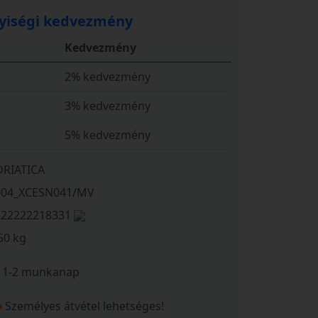
iségi kedvezmény
Kedvezmény
2% kedvezmény
3% kedvezmény
5% kedvezmény
DRIATICA
004_XCESN041/MV
222222218331
50 kg
1-2 munkanap
Személyes átvétel lehetséges!