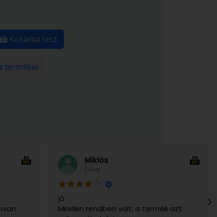
Kosárba tesz
a termékei
Miklós
1 éve
jó
rsan
Minden rendben volt, a termék azt