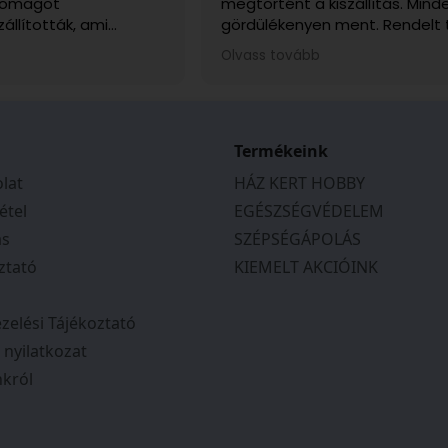
csomagot
megtörtént a kiszállítás. Mind
zállították, ami
gördülékenyen ment. Rendelt
sen fontos volt, mert
sérülésmentesen érkezett me
Olvass tovább
tem. Telefonon is
ajánlani tudom.
a kapcsolatot, és
ek, segítőkészek
tás várható
tos tájékoztatást
Termékeink
en a megbeszéltek
lat
HÁZ KERT HOBBY
 Csak ajánlani tudom
étel
EGÉSZSÉGVÉDELEM
ás
SZÉPSÉGÁPOLÁS
ztató
KIEMELT AKCIÓINK
zelési Tájékoztató
i nyilatkozat
król