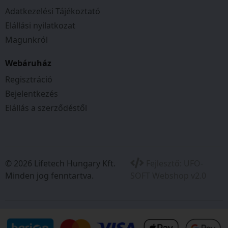
Adatkezelési Tájékoztató
Könnyen telepíthető és karbantartásmentes
Elállási nyilatkozat
Magunkról
Magasabb ciklus élettartam
Webáruház
Minimalizált lemezszulfát
Regisztráció
Bejelentkezés
Alkalmas hideg időjárásra
Elállás a szerződéstől
Hossz:195 mm
Szélesség:125 mm
Magasság:176 mm
Feszültség:12 V
Áramerősség:32 Ah
© 2026 Lifetech Hungary Kft.
Fejlesztő:
UFO-
Indítóáram:> 400A
Minden jog fenntartva.
SOFT Webshop v2.0
Polaritás:+ -
Kompatibilis töltő:Fulload F4
Kapacitás 20 óra (Ah):32