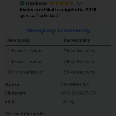
4.7
Kiválóra értékelt szolgáltatás 2026
igazolta: Trustindex
Mennyiségi kedvezmény
Mennyiség
Kedvezmény
2 db vásárlásakor
2% kedvezmény
5 db vásárlásakor
3% kedvezmény
10 db vásárlásakor
5% kedvezmény
Gyártó:
GREENWORKS
Cikkszám:
S006_2940407-GW
Súly:
1,00 kg
Készlet információ: