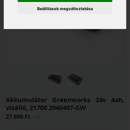
Beállítások megváltoztatása
Akkumulátor Greenworks 24v 4ah,
vízálló, 21700 2940407-GW
27 800 Ft
/ db