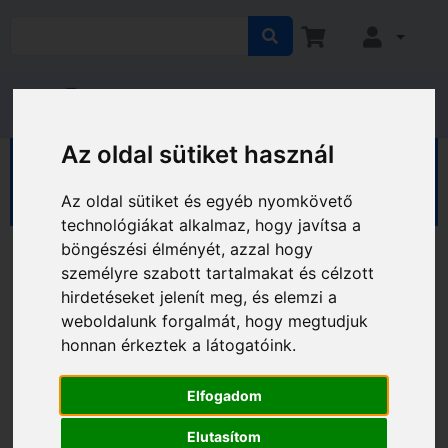
Az oldal sütiket használ
HÁZ KERT HOBBY
Kert
Kerti eszközök
Kisgép akkumulátorok
Az oldal sütiket és egyéb nyomkövető
technológiákat alkalmaz, hogy javítsa a
böngészési élményét, azzal hogy
személyre szabott tartalmakat és célzott
hirdetéseket jelenít meg, és elemzi a
weboldalunk forgalmát, hogy megtudjuk
honnan érkeztek a látogatóink.
Elfogadom
Elutasítom