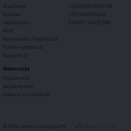
akár laptopok töltését útközben. A 24 V-os
Áruátvétel
EGÉSZSÉGVÉDELEM
rendszer részeként kompatibilis többek között
Szállítás
SZÉPSÉGÁPOLÁS
fűnyírókkal, láncfűrészekkel, magasnyomású
Tájékoztató
KIEMELT AKCIÓINK
mosókkal és elektromos szerszámokkal is.
ÁSZF
Sokoldalú, modern energiaforrás munkához
Adatkezelési Tájékoztató
és szabadidős tevékenységekhez egyaránt.
Akkumulátor kapacitása, Ah:4
Elállási nyilatkozat
Töltési idő:120 perc
Magunkról
USB:Igen
Töltésjelző:Igen
Webáruház
Túltöltés elleni védelem chip:Igen
Regisztráció
Csomagolás méret:16 x 8.5 x 6.5 cm
Bejelentkezés
Elállás a szerződéstől
Típusok: Greenworks:
© 2026 Lifetech Hungary Kft.
Fejlesztő:
UFO-