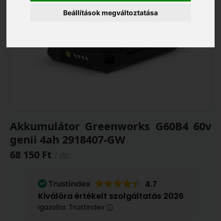
Beállítások megváltoztatása
Akkumulátor Greenworks G60B4 60v
genii 4ah 2918407-GW
68 150 Ft
/ db
4.7
Kiválóra értékelt szolgáltatás 2026
igazolta: Trustindex