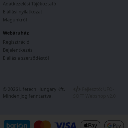
Adatkezelési Tájékoztató
Akkumulátor kapacitása:4 Ah
Wattóra:216 Wh
Elállási nyilatkozat
Töltési idő:100% < 120 perc
Magunkról
Súly:1,95 kg
Csomagolás méret:19.5x14.5x9cm
Webáruház
Regisztráció
Típusok: Greenworks: G60B4,
Bejelentkezés
Elállás a szerződéstől
© 2026 Lifetech Hungary Kft.
Fejlesztő:
UFO-
Minden jog fenntartva.
SOFT Webshop v2.0