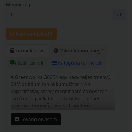
Mennyiség
db
Nem rendelhető
Termékleírás
Mikor kapom meg?
Szállítási díj
Kategória termékei
A Greenworks G60B4 egy nagy teljesítményű,
60 V-os lítium-ion akkumulátor 4 Ah
kapacitással, amely megbízható és hosszan
tartó energiaellátást biztosít kerti gépei
számára. Könnyű, mégis strapabíró
kialakításának köszönhetően ideális választás
Tovább olvasom
intenzívebb feladatokhoz is. A beépített LED-es
töltöttségjelző segítségével egyszerűen