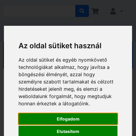
Az oldal sütiket használ
HÁZ KERT HOBBY
Kert
Kerti eszközök
Kisgép akkumulátorok
Az oldal sütiket és egyéb nyomkövető
technológiákat alkalmaz, hogy javítsa a
böngészési élményét, azzal hogy
személyre szabott tartalmakat és célzott
hirdetéseket jelenít meg, és elemzi a
weboldalunk forgalmát, hogy megtudjuk
honnan érkeztek a látogatóink.
Elfogadom
Elutasítom