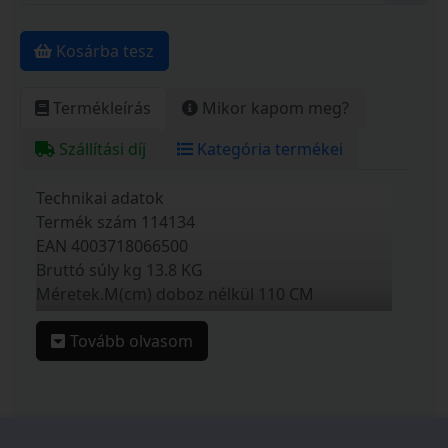
Kosárba tesz
Termékleírás
Mikor kapom meg?
Szállítási díj
Kategória termékei
Technikai adatok
Termék szám 114134
EAN 4003718066500
Bruttó súly kg 13.8 KG
Méretek.M(cm) doboz nélkül 110 CM
Méretek.Sz(cm) doboz nélkül 55 CM
Tovább olvasom
Méretek.H(cm) doboz nélkül 94 CM
Hengerkés szám 5 ST
Késhenger átmérő mm-ben 128 MM
Késhenger anyaga acél
Zajszint garantált LwA[db(A)] 92