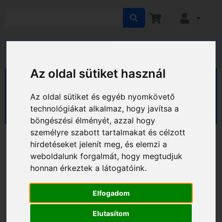
Az oldal sütiket használ
HÁZ KERT HOBBY
Kert
Kerti eszközök
Fű- és lombápolás
Fűnyírók
Az oldal sütiket és egyéb nyomkövető
Akkus fűnyírók
technológiákat alkalmaz, hogy javítsa a
böngészési élményét, azzal hogy
személyre szabott tartalmakat és célzott
hirdetéseket jelenít meg, és elemzi a
weboldalunk forgalmát, hogy megtudjuk
honnan érkeztek a látogatóink.
Elfogadom
Elutasítom