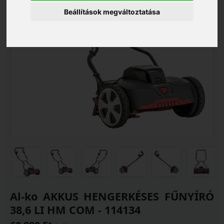
Beállítások megváltoztatása
Al-ko AKKUS HENGERKÉSES FŰNYÍRÓ
38,6 LI HM COM - 114134