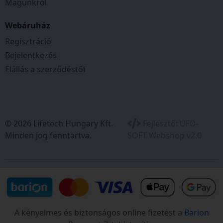
Magunkról
Akkumulátorrekeszek száma 1 ST
Az akku feszültsége (V) 18 V
Webáruház
Mowing System
Regisztráció
Munkaszélesség cm-ben 38 CM
Bejelentkezés
Vágómélység min/max (mm) 14 - 38 MM
Elállás a szerződéstől
Working area
Alkalmas fűfelület m2-ben 400 QM
Cutting System
Vágórendszer Érintkezésmentes kés
© 2026 Lifetech Hungary Kft.
Fejlesztő:
UFO-
Minden jog fenntartva.
SOFT Webshop v2.0
Kibocsátásmentes - környezetbarát - csendes -
AL-KO Razor Cut 38.6 Li HM Comfort akkus
fűnyíró
Akkus kézi fűnyírónkat rugalmas 18V/36V
akkumulátorrendszer (1 akkumulátor / 2
feszültség) hajtja. Ez ötvözi a károsanyag-
A kényelmes és biztonságos online fizetést a
Barion
kibocsátásmentes nyírást a csendes,