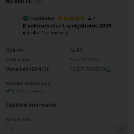
60 880 Ft
/ db
4.7
Kiválóra értékelt szolgáltatás 2026
igazolta: Trustindex
Gyártó:
AL-KO
Cikkszám:
S052_114134
Vonalkód (EAN13):
4003718066500
Készlet információ:
1-2 munkanap
Szállítási információ:
Mennyiség
db