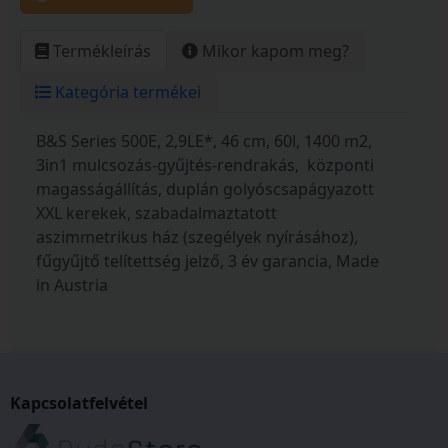
Termékleírás
Mikor kapom meg?
Kategória termékei
B&S Series 500E, 2,9LE*, 46 cm, 60l, 1400 m2,
3in1 mulcsozás-gyűjtés-rendrakás, központi
magasságállítás, duplán golyóscsapágyazott
XXL kerekek, szabadalmaztatott
aszimmetrikus ház (szegélyek nyírásához),
fűgyűjtő telítettség jelző, 3 év garancia, Made
in Austria
Kapcsolatfelvétel