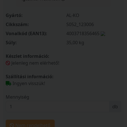
Gyártó:
AL-KO
Cikkszám:
S052_123006
Vonalkód (EAN13):
4003718356465
Súly:
35,00 kg
Készlet információ:
Jelenleg nem elérhető!
Szállítási információ:
Ingyen visszük!
Mennyiség
db
Nem rendelhető