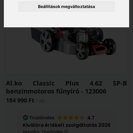
Beállítások megváltoztatása
Al.ko Classic Plus 4.62 SP-B
benzinmotoros fűnyíró - 123006
184 990 Ft
/ db
4.7
Kiválóra értékelt szolgáltatás 2026
igazolta: Trustindex