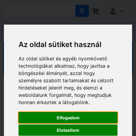
Az oldal sütiket használ
HÁZ KERT HOBBY
Kert
Kerti eszközök
Fű- és lombápolás
Fűnyírók
Az oldal sütiket és egyéb nyomkövető
Benzines fűnyírók
technológiákat alkalmaz, hogy javítsa a
böngészési élményét, azzal hogy
személyre szabott tartalmakat és célzott
hirdetéseket jelenít meg, és elemzi a
weboldalunk forgalmát, hogy megtudjuk
honnan érkeztek a látogatóink.
Elfogadom
Elutasítom