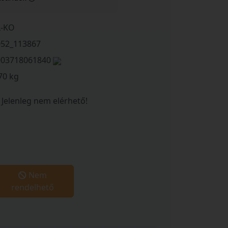
L-KO
052_113867
003718061840
70 kg
Jelenleg nem elérhető!
Nem
rendelhető