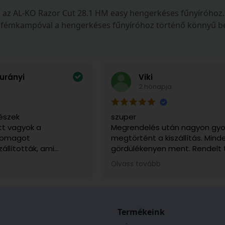
 az AL-KO Razor Cut 28.1 HM easy hengerkéses fűnyíróhoz. 
us fémkampóval a hengerkéses fűnyíróhoz történő könnyű b
urányi
Viki
2 hónapja
észek
szuper
t vagyok a
Megrendelés után nagyon gyo
csomagot
megtörtént a kiszállítás. Mind
zállították, ami
gördülékenyen ment. Rendelt
sen fontos volt, mert
sérülésmentesen érkezett me
Olvass tovább
tem. Telefonon is
ajánlani tudom.
a kapcsolatot, és
ek, segítőkészek
tás várható
tos tájékoztatást
Termékeink
en a megbeszéltek