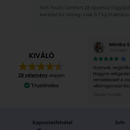
Soft Touch Comfort 28 típushoz Fűgyűjtő
kerettel Kis tömeg- csak 0,7 kg Praktik
Mónika S
1 hónapja
KIVÁLÓ
Gyorsak, segítők
Nagyon elégedet
29 vélemény
alapján
rendeléssel! A 
villámgyorsan kis
számomra különö
Olvass tovább
ajándékba rendel
felvettem velük 
rendkívül kedves
voltak. A kiszállí
Kapcsolatfelvétel
időpontjáról pon
Info
kaptam, és mind