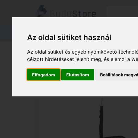
Termékeink
Kapcsolat
Áruátvét
Az oldal sütiket használ
Termékeink
HÁZ KERT HOBBY
Az oldal sütiket és egyéb nyomkövető technoló
Al-ko GYŰJTŐZSÁK - KÉZI FŰNYÍRÓ 28 
célzott hirdetéseket jelenít meg, és elemzi a 
Elfogadom
Elutasítom
Beállítások megvá