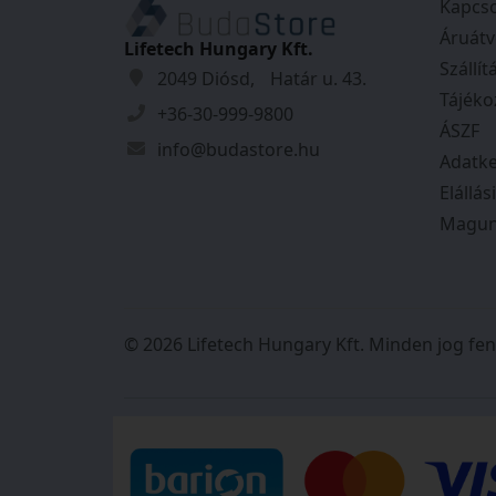
Kapcso
szerint történt.
Áruátv
őket!
Lifetech Hungary Kft.
Szállít
2049 Diósd, Határ u. 43.
Tájéko
+36-30-999-9800
ÁSZF
info@budastore.hu
Adatke
Elállás
Magun
© 2026 Lifetech Hungary Kft. Minden jog fen