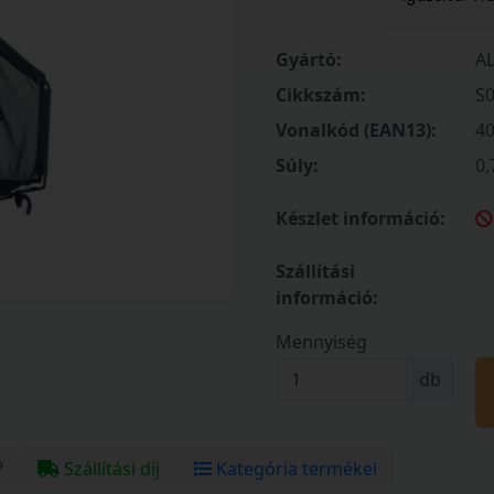
Gyártó:
A
Cikkszám:
S
Vonalkód (EAN13):
4
Súly:
0,
Készlet információ:
Szállítási
információ:
Mennyiség
db
?
Szállítási díj
Kategória termékei