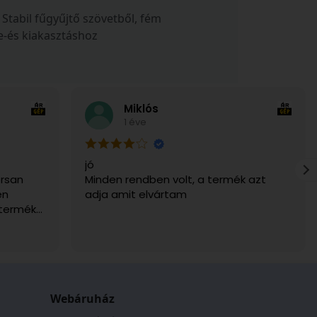
Stabil fűgyűjtő szövetből, fém
e-és kiakasztáshoz
Miklós
1 éve
jó
rsan
Minden rendben volt, a termék azt
en
adja amit elvártam
 termék
g. Csak
Webáruház