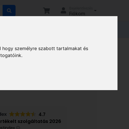
Bejelentkezés
Fiókom
tató
Elállási nyilatkozat
Magunkról
rók
Fűnyíró tartozékok
l hogy személyre szabott tartalmakat és
átogatóink.
ÁK - KÉZI FŰNYÍRÓ 28 CM -
4.7
értékelt szolgáltatás 2026
ustindex