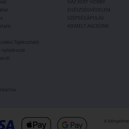
lat
HÁZ KERT HOBBY
 Csak ajánlani tudom
étel
EGÉSZSÉGVÉDELEM
ás
SZÉPSÉGÁPOLÁS
ztató
KIEMELT AKCIÓINK
zelési Tájékoztató
i nyilatkozat
król
ntartva.
A kényelmes