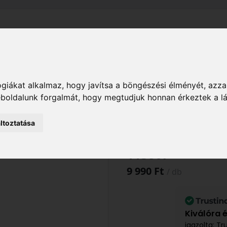
el
Szállítás
Tájékoztató
ÁSZF
Adatkezelési Tájékoz
Kert
Kerti eszközök
Fű- és lombápolás
Fűnyí
giákat alkalmaz, hogy javítsa a böngészési élményét, azza
CM - 113867
weboldalunk forgalmát, hogy megtudjuk honnan érkeztek a l
ltoztatása
Al-ko GYŰJTŐZS
113867
9 990 Ft
/ db
Kiválóra 
igazolta: Tr