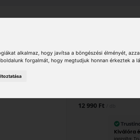
el
Szállítás
Tájékoztató
ÁSZF
Adatkezelési Tájékoz
Kert
Kerti eszközök
Fű- és lombápolás
Fűnyí
giákat alkalmaz, hogy javítsa a böngészési élményét, azza
M PREMIUM - 113869
weboldalunk forgalmát, hogy megtudjuk honnan érkeztek a l
ltoztatása
Al-ko GYŰJTŐ
PREMIUM - 1138
12 990 Ft
/ db
Kiválóra 
igazolta: Tr