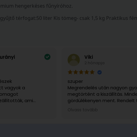
remium hengerkéses fűnyíróhoz.
Fűgyűjtő térfogat:50 liter Kis tömeg- csak 1,5 kg Praktikus
urányi
Viki
2 hónapja
észek
szuper
t vagyok a
Megrendelés után nagyon gyo
csomagot
megtörtént a kiszállítás. Mind
zállították, ami
gördülékenyen ment. Rendelt
sen fontos volt, mert
sérülésmentesen érkezett me
Olvass tovább
tem. Telefonon is
ajánlani tudom.
a kapcsolatot, és
ek, segítőkészek
tás várható