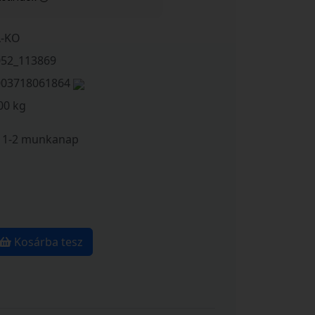
L-KO
052_113869
003718061864
00 kg
1-2 munkanap
Kosárba tesz