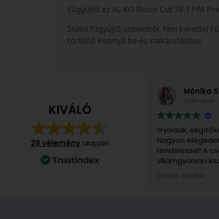
Fűgyűjtő az AL-KO Razor Cut 38.1 HM P
Stabil fűgyűjtő szövetből, fém kerettel 
történő könnyű be-és kiakasztáshoz
Mónika S
1 hónapja
KIVÁLÓ
Gyorsak, segítők
Nagyon elégedet
29 vélemény
alapján
rendeléssel! A 
villámgyorsan kis
számomra különö
Olvass tovább
ajándékba rendel
felvettem velük 
rendkívül kedves
voltak. A kiszállí