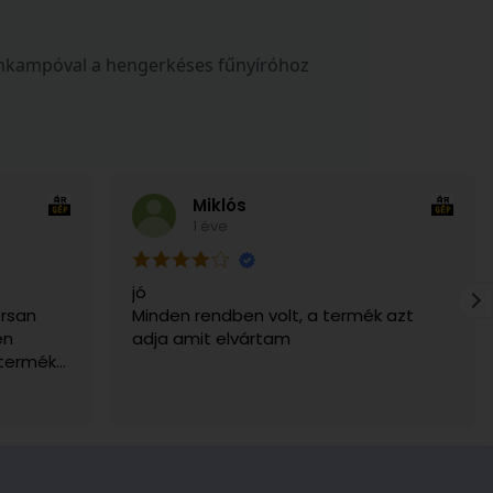
 fémkampóval a hengerkéses fűnyíróhoz
Miklós
1 éve
jó
rsan
Minden rendben volt, a termék azt
en
adja amit elvártam
 termék
g. Csak