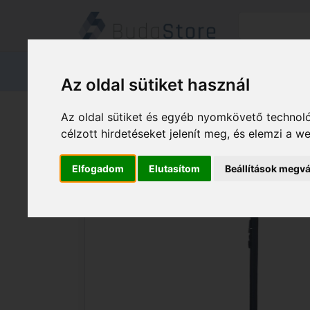
Termékeink
Kapcsolat
Áruátvét
Az oldal sütiket használ
Termékeink
HÁZ KERT HOBBY
Az oldal sütiket és egyéb nyomkövető technoló
Al-ko GYŰJTŐZSÁK KÉZI FŰNYÍRÓ 38C
célzott hirdetéseket jelenít meg, és elemzi a 
Elfogadom
Elutasítom
Beállítások megvá