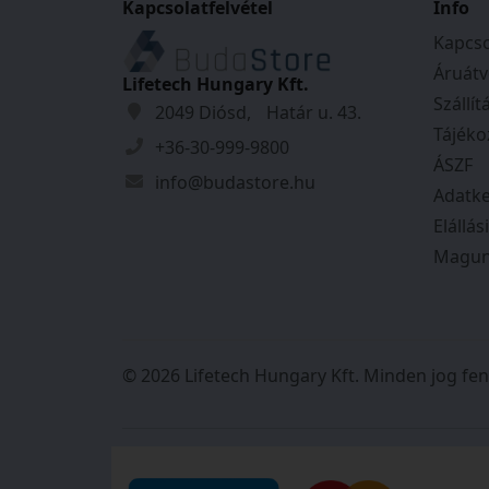
Kapcsolatfelvétel
időpontjáról pon
Info
kaptam, és mind
Kapcso
szerint történt.
Áruátv
őket!
Lifetech Hungary Kft.
Szállít
2049 Diósd, Határ u. 43.
Tájéko
+36-30-999-9800
ÁSZF
info@budastore.hu
Adatke
Elállás
Magun
© 2026 Lifetech Hungary Kft. Minden jog fen