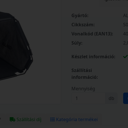
Gyártó:
A
Cikkszám:
S
Vonalkód (EAN13):
4
Súly:
2,
Készlet információ:
Szállítási
információ:
Mennyiség
db
?
Szállítási díj
Kategória termékei