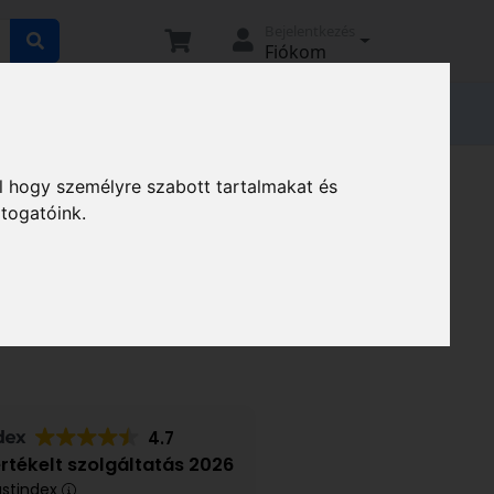
Bejelentkezés
Fiókom
tató
Elállási nyilatkozat
Magunkról
rók
Fűnyíró tartozékok
l hogy személyre szabott tartalmakat és
átogatóink.
ZSÁK KÉZI FŰNYÍRÓ 38CM
69
4.7
értékelt szolgáltatás 2026
ustindex