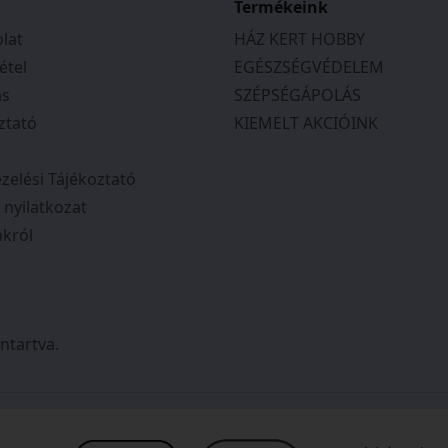
tos tájékoztatást
Termékeink
en a megbeszéltek
lat
HÁZ KERT HOBBY
 Csak ajánlani tudom
étel
EGÉSZSÉGVÉDELEM
ás
SZÉPSÉGÁPOLÁS
ztató
KIEMELT AKCIÓINK
zelési Tájékoztató
i nyilatkozat
król
ntartva.