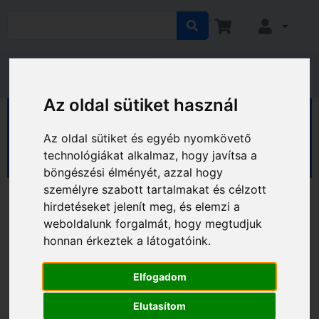
Az oldal sütiket használ
HÁZ KERT HOBBY
Kert
Kerti eszközök
Fű- és lombápolás
Fűnyírók
Az oldal sütiket és egyéb nyomkövető
Fűnyíró traktorok
technológiákat alkalmaz, hogy javítsa a
böngészési élményét, azzal hogy
személyre szabott tartalmakat és célzott
hirdetéseket jelenít meg, és elemzi a
weboldalunk forgalmát, hogy megtudjuk
honnan érkeztek a látogatóink.
Elfogadom
Elutasítom