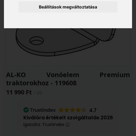
Beállítások megváltoztatása
AL-KO Vonóelem Premium
traktorokhoz - 119608
11 990 Ft
/ db
4.7
Kiválóra értékelt szolgáltatás 2026
igazolta: Trustindex