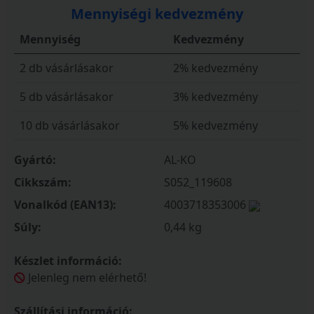
Mennyiségi kedvezmény
Mennyiség
Kedvezmény
2 db vásárlásakor
2% kedvezmény
5 db vásárlásakor
3% kedvezmény
10 db vásárlásakor
5% kedvezmény
Gyártó:
AL-KO
Cikkszám:
S052_119608
Vonalkód (EAN13):
4003718353006
Súly:
0,44 kg
Készlet információ:
Jelenleg nem elérhető!
Szállítási információ: