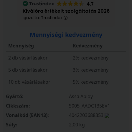
4.7
Kiválóra értékelt szolgáltatás 2026
igazolta: Trustindex
Mennyiségi kedvezmény
Mennyiség
Kedvezmény
2 db vásárlásakor
2% kedvezmény
5 db vásárlásakor
3% kedvezmény
10 db vásárlásakor
5% kedvezmény
Gyártó:
Assa Abloy
Cikkszám:
S005_AADC135EV1
Vonalkód (EAN13):
4042203688353
Súly:
2,00 kg