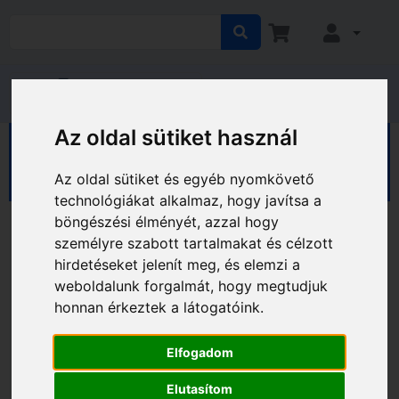
Az oldal sütiket használ
HÁZ KERT HOBBY
Ház
Kaputechnika
Ajtóbehúzók
Az oldal sütiket és egyéb nyomkövető
technológiákat alkalmaz, hogy javítsa a
böngészési élményét, azzal hogy
személyre szabott tartalmakat és célzott
hirdetéseket jelenít meg, és elemzi a
weboldalunk forgalmát, hogy megtudjuk
honnan érkeztek a látogatóink.
Elfogadom
Elutasítom