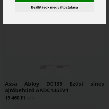
Beállítások megváltoztatása
Assa Abloy DC135 Ezüst sínes
ajtóbehúzó AADC135EV1
19 460 Ft
/ db