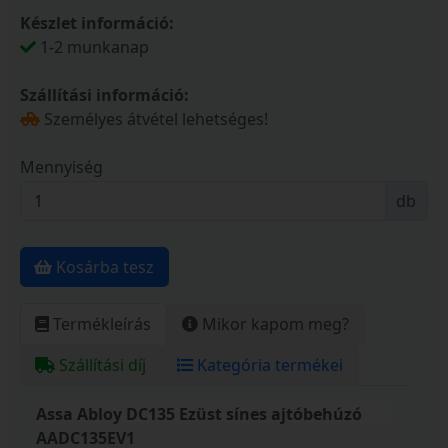
Készlet információ:
1-2 munkanap
Szállítási információ:
Személyes átvétel lehetséges!
Mennyiség
db
Kosárba tesz
Termékleírás
Mikor kapom meg?
Szállítási díj
Kategória termékei
Assa Abloy DC135 Ezüst sínes ajtóbehúzó
AADC135EV1