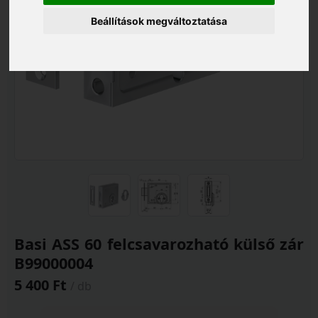
Beállítások megváltoztatása
Basi ASS 60 felcsavarozható külső zár
B99000004
5 400 Ft
/ db