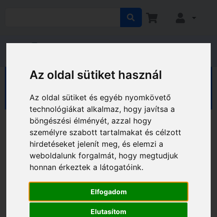
Az oldal sütiket használ
HÁZ KERT HOBBY
Ház
Kaputechnika
Mechanikus zárak
Az oldal sütiket és egyéb nyomkövető
technológiákat alkalmaz, hogy javítsa a
böngészési élményét, azzal hogy
személyre szabott tartalmakat és célzott
hirdetéseket jelenít meg, és elemzi a
weboldalunk forgalmát, hogy megtudjuk
honnan érkeztek a látogatóink.
Elfogadom
Elutasítom