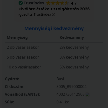
4.7
Kiválóra értékelt szolgáltatás 2026
igazolta: Trustindex
Mennyiségi kedvezmény
Mennyiség
Kedvezmény
2 db vásárlásakor
2% kedvezmény
5 db vásárlásakor
3% kedvezmény
10 db vásárlásakor
5% kedvezmény
Gyártó:
Basi
Cikkszám:
S005_B99000004
Vonalkód (EAN13):
4002730112905
Súly:
0,41 kg