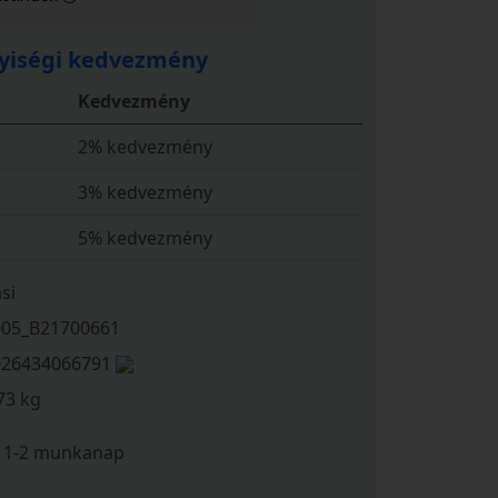
iségi kedvezmény
Kedvezmény
2% kedvezmény
3% kedvezmény
5% kedvezmény
si
005_B21700661
026434066791
73 kg
1-2 munkanap