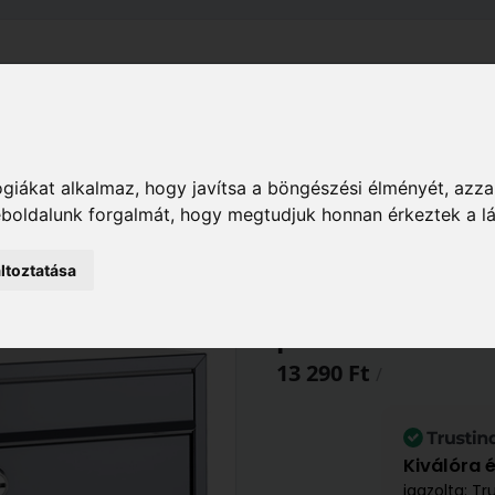
el
Szállítás
Tájékoztató
ÁSZF
Adatkezelési Tájékoz
Ház
Kaputechnika
Postaládák
Horganyzott 
giákat alkalmaz, hogy javítsa a böngészési élményét, azza
ázi postaláda B21700661
weboldalunk forgalmát, hogy megtudjuk honnan érkeztek a l
ltoztatása
Basi BK 900 Ez
postaláda B217
13 290 Ft
/
Kiválóra 
igazolta: Tr