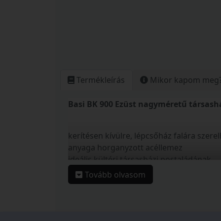
Termékleírás
Mikor kapom meg
Basi BK 900 Ezüst nagyméretű társash
kerítésen kívülre, lépcsőház falára szere
anyaga horganyzott acéllemez
ideális kültéri társasházi postaládának
egymás mellé és alá építhető (sorolható)
Tovább olvasom
elülső bedobónyílás felhajtható esővédő
lefelé nyíló ajtó
műanyag névtábla
lamellás postaláda zár