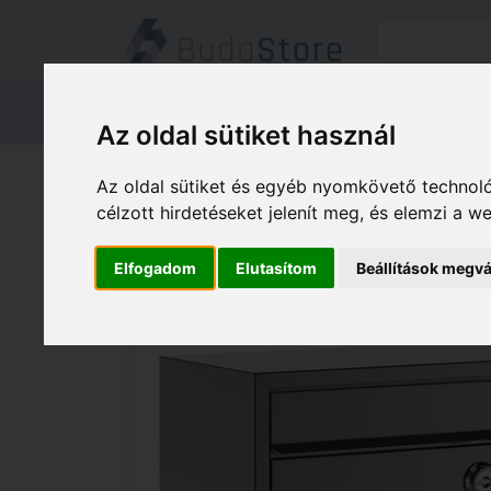
Termékeink
Kapcsolat
Áruátvét
Az oldal sütiket használ
Termékeink
HÁZ KERT HOBBY
Az oldal sütiket és egyéb nyomkövető technoló
Basi BK 900 Ezüst nagyméretű társash
célzott hirdetéseket jelenít meg, és elemzi a 
Elfogadom
Elutasítom
Beállítások megvá