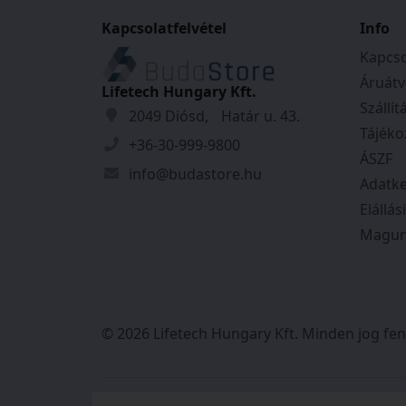
kettő darab kulcs
Kapcsolatfelvétel
Info
rögzítő csavarokkal
Kapcso
többféle színben áruljuk
Áruátv
Lifetech Hungary Kft.
Szállít
Tulajdonságok
2049 Diósd, Határ u. 43.
Tájéko
+36-30-999-9800
Magasság:
310
mm
ÁSZF
Szélesség:
360
mm
info@budastore.hu
Adatke
Mélység:
150
mm
Elállás
Ajtó magasság:
38
mm
Magun
Ajtó szélesség:
320
mm
Anyag:
Horganyzott
Szín:
Ezüst
Tömeg:
2,731
kg
© 2026 Lifetech Hungary Kft. Minden jog fen