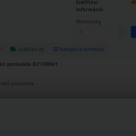
Szállítási
információ:
Mennyiség
?
Szállítási díj
Kategória termékei
ázi postaláda B21700661
lhető postaláda
vel