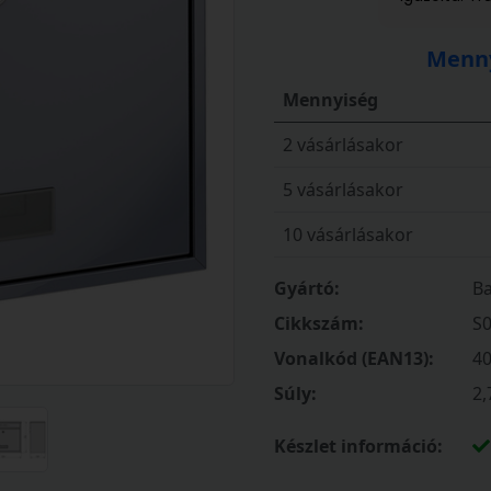
Menny
Mennyiség
2 vásárlásakor
5 vásárlásakor
10 vásárlásakor
Gyártó:
Ba
Cikkszám:
S
Vonalkód (EAN13):
4
Súly:
2,
Készlet információ: