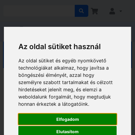
Az oldal sütiket használ
HÁZ KERT HOBBY
Ház
Kaputechnika
Lakatok pántok
Az oldal sütiket és egyéb nyomkövető
technológiákat alkalmaz, hogy javítsa a
böngészési élményét, azzal hogy
személyre szabott tartalmakat és célzott
hirdetéseket jelenít meg, és elemzi a
weboldalunk forgalmát, hogy megtudjuk
honnan érkeztek a látogatóink.
Elfogadom
Elutasítom