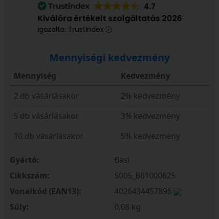
4.7
Kiválóra értékelt szolgáltatás 2026
igazolta: Trustindex
Mennyiségi kedvezmény
Mennyiség
Kedvezmény
2 db vásárlásakor
2% kedvezmény
5 db vásárlásakor
3% kedvezmény
10 db vásárlásakor
5% kedvezmény
Gyártó:
Basi
Cikkszám:
S005_B61000625
Vonalkód (EAN13):
4026434457896
Súly:
0,08 kg