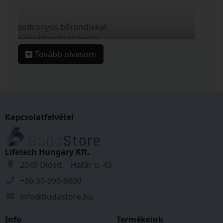
sodronyos bőröndlakat
négy tárcsás számzár
átkódolható számkombináció
Tovább olvasom
10.000 kódvariáció
TSA (Travel Sentry Approved)
utazás biztonsági szabványnak megfelel
Tulajdonságok
Kapcsolatfelvétel
Zárszerkezet:
Számzáras
Kengyel vastagság:
3
mm
Lifetech Hungary Kft.
Kengyel magasság:
33
mm
2049 Diósd, Határ u. 43.
Szélesség:
37
mm
+36-30-999-9800
Tömeg:
0,081
kg
info@budastore.hu
Info
Termékeink