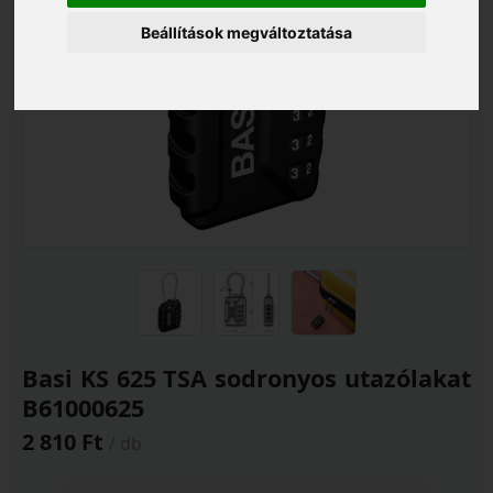
Beállítások megváltoztatása
Basi KS 625 TSA sodronyos utazólakat
B61000625
2 810 Ft
/ db