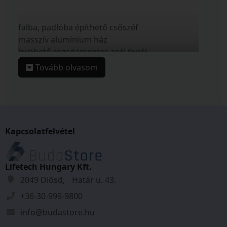
falba, padlóba építhető csőszéf
masszív alumínium ház
levehető rozsdamentes acél fedél
gumigyűrűs tömítéssel
Tovább olvasom
10/30-as félcilinderhez előkészítve
ideális vészkulcsnak, készpénznek
kültéri, beltéri használatra egyaránt
zárbetét nélkül áruljuk
Kapcsolatfelvétel
Tulajdonságok
Átmérő:
50
mm
Lifetech Hungary Kft.
Hossz:
142
mm
2049 Diósd, Határ u. 43.
Anyag:
Alumínium
+36-30-999-9800
Tömeg:
0,511
kg
info@budastore.hu