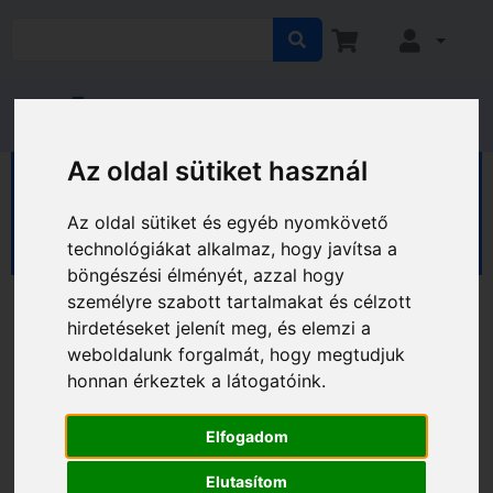
Az oldal sütiket használ
HÁZ KERT HOBBY
Ház
Biztonságtechnikai eszközök
Az oldal sütiket és egyéb nyomkövető
Széfek, biztonsági eszközök
Speciális széfek
technológiákat alkalmaz, hogy javítsa a
böngészési élményét, azzal hogy
személyre szabott tartalmakat és célzott
hirdetéseket jelenít meg, és elemzi a
weboldalunk forgalmát, hogy megtudjuk
honnan érkeztek a látogatóink.
Elfogadom
Elutasítom