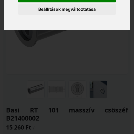
Beállítások megváltoztatása
Basi RT 101 masszív csőszéf
B21400002
15 260 Ft
/