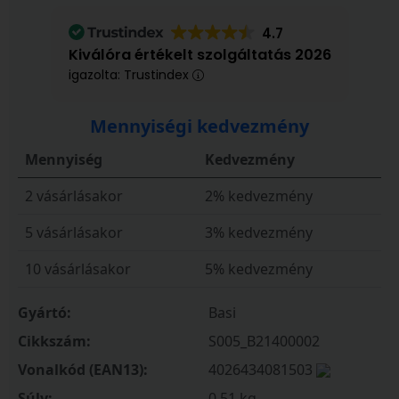
4.7
Kiválóra értékelt szolgáltatás 2026
igazolta: Trustindex
Mennyiségi kedvezmény
Mennyiség
Kedvezmény
2 vásárlásakor
2% kedvezmény
5 vásárlásakor
3% kedvezmény
10 vásárlásakor
5% kedvezmény
Gyártó:
Basi
Cikkszám:
S005_B21400002
Vonalkód (EAN13):
4026434081503
Súly:
0,51 kg