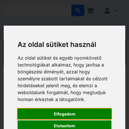
Az oldal sütiket használ
HÁZ KERT HOBBY
Ház
Kaputechnika
Zárrozetták
Az oldal sütiket és egyéb nyomkövető
technológiákat alkalmaz, hogy javítsa a
böngészési élményét, azzal hogy
személyre szabott tartalmakat és célzott
hirdetéseket jelenít meg, és elemzi a
weboldalunk forgalmát, hogy megtudjuk
honnan érkeztek a látogatóink.
Elfogadom
Elutasítom