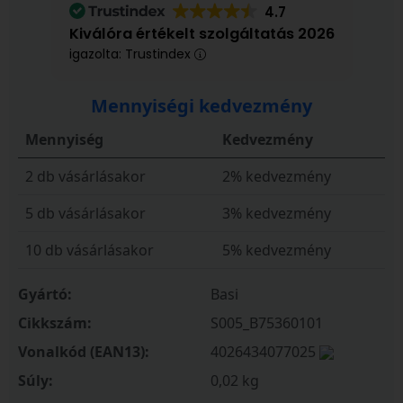
4.7
Kiválóra értékelt szolgáltatás 2026
igazolta: Trustindex
Mennyiségi kedvezmény
Mennyiség
Kedvezmény
2 db vásárlásakor
2% kedvezmény
5 db vásárlásakor
3% kedvezmény
10 db vásárlásakor
5% kedvezmény
Gyártó:
Basi
Cikkszám:
S005_B75360101
Vonalkód (EAN13):
4026434077025
Súly:
0,02 kg