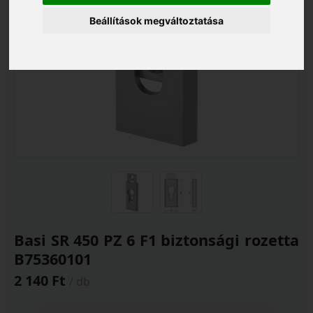
Beállítások megváltoztatása
Basi SR 450 PZ 6 F1 biztonsági rozetta
B75360101
2 140 Ft
/ db