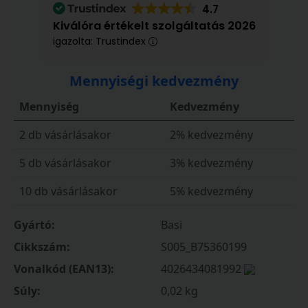
4.7
Kiválóra értékelt szolgáltatás 2026
igazolta: Trustindex
Mennyiségi kedvezmény
Mennyiség
Kedvezmény
2 db vásárlásakor
2% kedvezmény
5 db vásárlásakor
3% kedvezmény
10 db vásárlásakor
5% kedvezmény
Gyártó:
Basi
Cikkszám:
S005_B75360199
Vonalkód (EAN13):
4026434081992
Súly:
0,02 kg