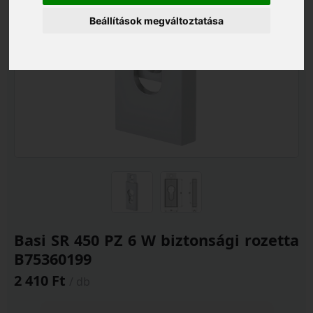
Beállítások megváltoztatása
Basi SR 450 PZ 6 W biztonsági rozetta
B75360199
2 410 Ft
/ db