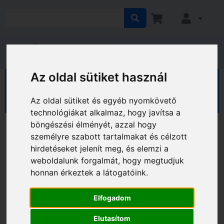
Az oldal sütiket használ
HÁZ KERT HOBBY
Ház
Kaputechnika
Zárrozetták
Az oldal sütiket és egyéb nyomkövető
technológiákat alkalmaz, hogy javítsa a
böngészési élményét, azzal hogy
személyre szabott tartalmakat és célzott
hirdetéseket jelenít meg, és elemzi a
weboldalunk forgalmát, hogy megtudjuk
honnan érkeztek a látogatóink.
Elfogadom
Elutasítom