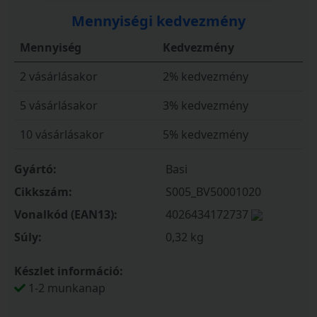
Mennyiségi kedvezmény
Mennyiség
Kedvezmény
2 vásárlásakor
2% kedvezmény
5 vásárlásakor
3% kedvezmény
10 vásárlásakor
5% kedvezmény
Gyártó:
Basi
Cikkszám:
S005_BV50001020
Vonalkód (EAN13):
4026434172737
Súly:
0,32 kg
Készlet információ:
1-2 munkanap