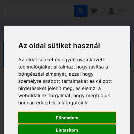
Az oldal sütiket használ
HÁZ KERT HOBBY
Ház
Kaputechnika
Zárbetétek
Az oldal sütiket és egyéb nyomkövető
technológiákat alkalmaz, hogy javítsa a
böngészési élményét, azzal hogy
személyre szabott tartalmakat és célzott
hirdetéseket jelenít meg, és elemzi a
weboldalunk forgalmát, hogy megtudjuk
honnan érkeztek a látogatóink.
Elfogadom
Elutasítom