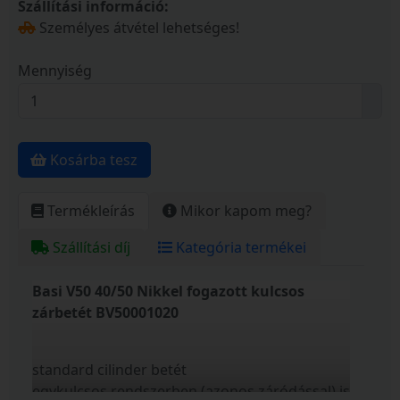
Szállítási információ:
Személyes átvétel lehetséges!
Mennyiség
Kosárba tesz
Termékleírás
Mikor kapom meg?
Szállítási díj
Kategória termékei
Basi V50 40/50 Nikkel fogazott kulcsos
zárbetét BV50001020
standard cilinder betét
egykulcsos rendszerben (azonos záródással) is