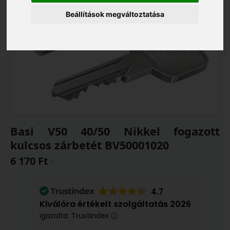
Beállítások megváltoztatása
Basi V50 40/50 Nikkel fogazott
kulcsos zárbetét BV50001020
6 170 Ft
/
4.7
Kiválóra értékelt szolgáltatás 2026
igazolta: Trustindex