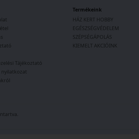
Termékeink
lat
HÁZ KERT HOBBY
i kulcsokkal is rendelhető
étel
EGÉSZSÉGVÉDELEM
ás
SZÉPSÉGÁPOLÁS
ztató
KIEMELT AKCIÓINK
zelési Tájékoztató
i nyilatkozat
król
ntartva.