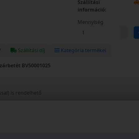
Szállítási
információ:
Mennyiség
?
Szállítási díj
Kategória termékei
 zárbetét BV50001025
al) is rendelhető
ó