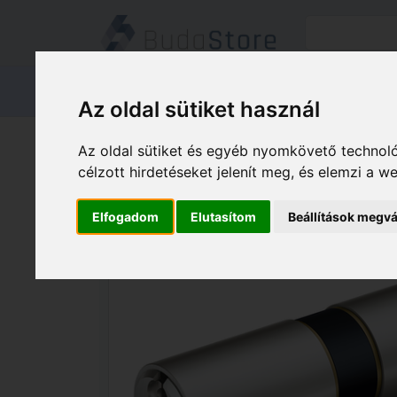
Termékeink
Kapcsolat
Áruátvét
Az oldal sütiket használ
Termékeink
HÁZ KERT HOBBY
Az oldal sütiket és egyéb nyomkövető technoló
Basi V50 40/55 Nikkel fogazott kulcso
célzott hirdetéseket jelenít meg, és elemzi a 
Elfogadom
Elutasítom
Beállítások megvá