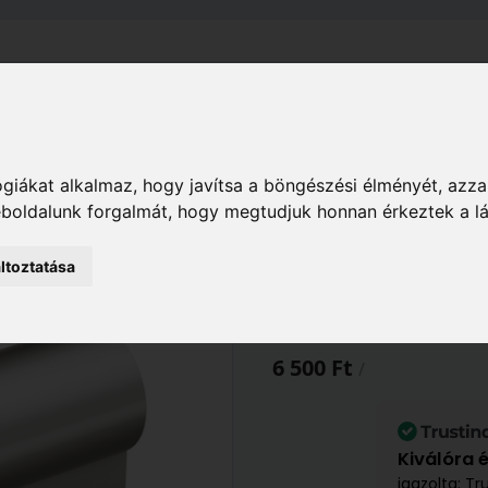
el
Szállítás
Tájékoztató
ÁSZF
Adatkezelési Tájékoz
Ház
Kaputechnika
Zárbetétek
giákat alkalmaz, hogy javítsa a böngészési élményét, azza
s zárbetét BV50001025
weboldalunk forgalmát, hogy megtudjuk honnan érkeztek a l
ltoztatása
Basi V50 40/55
zárbetét BV500
6 500 Ft
/
Kiválóra 
igazolta: Tr