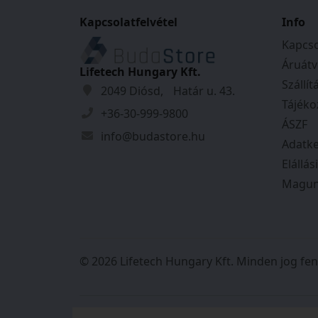
3 darab gyári fogazott kulccsal és
Kapcsolatfelvétel
Info
rögzítő csavarral áruljuk
Kapcso
felár ellenébe azonos zárlattal és tovább
Áruátv
Lifetech Hungary Kft.
Szállít
Tulajdonságok
2049 Diósd, Határ u. 43.
Tájéko
+36-30-999-9800
Anyag:
Réz
ÁSZF
Szín:
Nikkel
info@budastore.hu
Adatke
Tömeg:
0,335
kg
Elállás
Magun
© 2026 Lifetech Hungary Kft. Minden jog fen