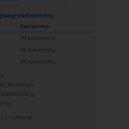
iségi kedvezmény
Kedvezmény
2% kedvezmény
3% kedvezmény
5% kedvezmény
si
005_BV50001025
026434443295
34 kg
1-2 munkanap