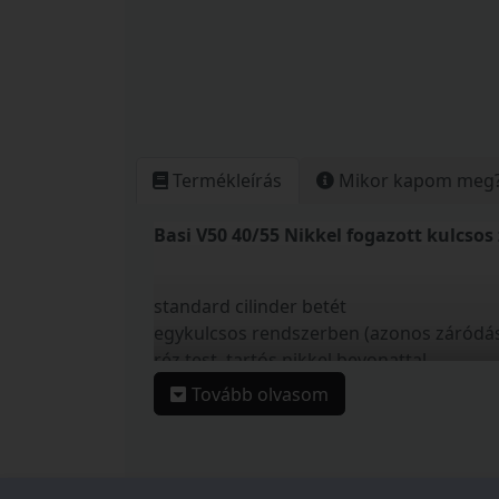
Termékleírás
Mikor kapom meg
Basi V50 40/55 Nikkel fogazott kulcsos
standard cilinder betét
egykulcsos rendszerben (azonos záródáss
réz test, tartós nikkel bevonattal
5 csapos zárrendszer (27mm-től)
Tovább olvasom
DIN EN 1303 szerint tanúsított zárbetét
megerősített és hosszított kulcsnyak
vastagabb zárpajzs esetén is használhat
papírdoboz csomagolás