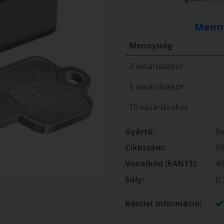
Menny
Mennyiség
2 vásárlásakor
5 vásárlásakor
10 vásárlásakor
Gyártó:
Ba
Cikkszám:
S
Vonalkód (EAN13):
4
Súly:
0,
Készlet információ: