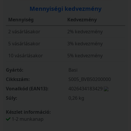
Mennyiségi kedvezmény
Mennyiség
Kedvezmény
2 vásárlásakor
2% kedvezmény
5 vásárlásakor
3% kedvezmény
10 vásárlásakor
5% kedvezmény
Gyártó:
Basi
Cikkszám:
S005_BVB50200000
Vonalkód (EAN13):
4026434183429
Súly:
0,26 kg
Készlet információ:
1-2 munkanap