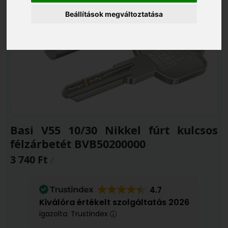
Beállítások megváltoztatása
Basi V55 10/30 Nikkel fúrt kulcsos
félzárbetét BVB50200000
3 740 Ft
/
4.7
Kiválóra értékelt szolgáltatás 2026
igazolta: Trustindex