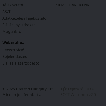
Tájékoztató
KIEMELT AKCIÓINK
Szín:
Nikkel
ÁSZF
Tömeg:
0,257
kg
Adatkezelési Tájékoztató
Elállási nyilatkozat
Magunkról
Webáruház
Regisztráció
Bejelentkezés
Elállás a szerződéstől
© 2026 Lifetech Hungary Kft.
Fejlesztő:
UFO-
Minden jog fenntartva.
SOFT Webshop v2.0