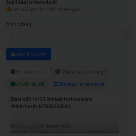
Szállítási információ:
Személyes átvétel lehetséges!
Mennyiség
Kosárba tesz
Termékleírás
Mikor kapom meg?
Szállítási díj
Kategória termékei
Basi V55 10/30 Nikkel fúrt kulcsos
félzárbetét BVB50200000
biztonsági félcilinder betét
egykulcsos rendszerben (azonos záródással) is