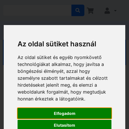
Az oldal sütiket használ
HÁZ KERT HOBBY
Ház
Kaputechnika
Zárbetétek
Az oldal sütiket és egyéb nyomkövető
technológiákat alkalmaz, hogy javítsa a
böngészési élményét, azzal hogy
személyre szabott tartalmakat és célzott
hirdetéseket jelenít meg, és elemzi a
weboldalunk forgalmát, hogy megtudjuk
honnan érkeztek a látogatóink.
Elfogadom
Elutasítom