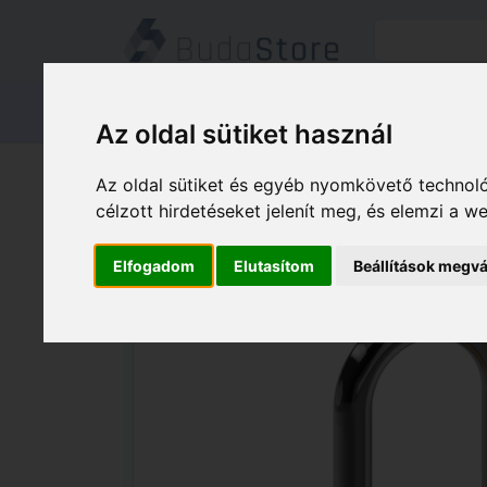
Termékeink
Kapcsolat
Áruátvét
Az oldal sütiket használ
Termékeink
HÁZ KERT HOBBY
Az oldal sütiket és egyéb nyomkövető technoló
Basi VHS 612H 40 40 vízvédett hosszú
célzott hirdetéseket jelenít meg, és elemzi a 
Elfogadom
Elutasítom
Beállítások megvá