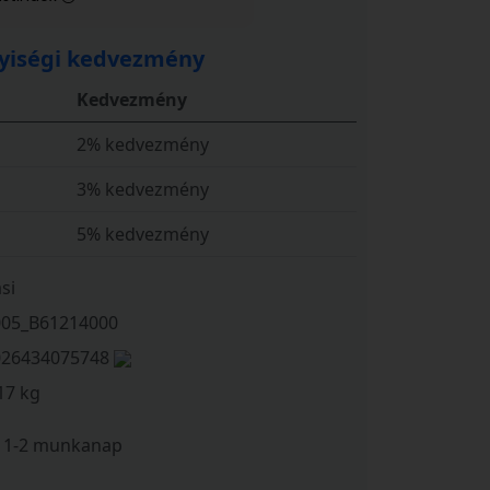
iségi kedvezmény
Kedvezmény
2% kedvezmény
3% kedvezmény
5% kedvezmény
si
005_B61214000
026434075748
17 kg
1-2 munkanap