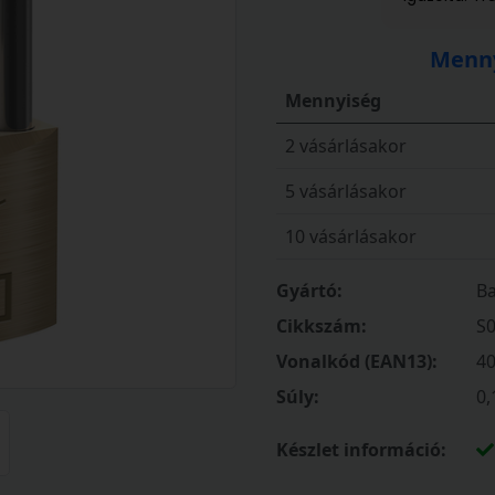
Menny
Mennyiség
2 vásárlásakor
5 vásárlásakor
10 vásárlásakor
Gyártó:
Ba
Cikkszám:
S
Vonalkód (EAN13):
4
Súly:
0,
Készlet információ: