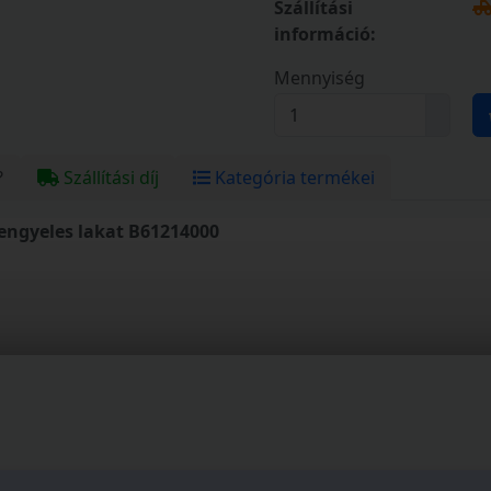
Szállítási
információ:
Mennyiség
?
Szállítási díj
Kategória termékei
kengyeles lakat B61214000
l