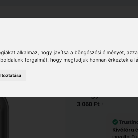
el
Szállítás
Tájékoztató
ÁSZF
Adatkezelési Tájékoz
Ház
Kaputechnika
Lakatok pántok
giákat alkalmaz, hogy javítsa a böngészési élményét, azza
 kengyeles lakat B61214000
weboldalunk forgalmát, hogy megtudjuk honnan érkeztek a l
ltoztatása
Basi VHS 612H
kengyeles lakat
3 060 Ft
/
Kiválóra 
igazolta: Tr