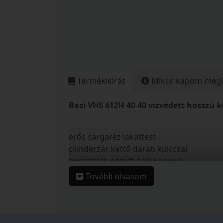
Termékleírás
Mikor kapom meg
Basi VHS 612H 40 40 vízvédett hosszú 
erős sárgaréz lakattest
cilinderzár, kettő darab kulccsal
hosszított, edzett acél kengyel
kétoldali reteszeléssel
Tovább olvasom
vízbejutást megakadályozó gumigyűrűve
Tulajdonságok