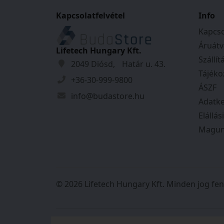
Zárszerkezet:
Kulcsos
Kapcsolatfelvétel
Info
Kengyel vastagság:
6
mm
Kapcso
Kengyel magasság:
40
mm
Áruátv
Szélesség:
40
mm
Lifetech Hungary Kft.
Szállít
Anyag:
Réz
2049 Diósd, Határ u. 43.
Tájéko
Tömeg:
0,174
kg
+36-30-999-9800
ÁSZF
info@budastore.hu
Adatke
Elállás
Magun
© 2026 Lifetech Hungary Kft. Minden jog fen