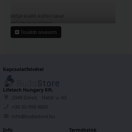
időjárásálló kültéri lakat
műanyag burkolat
zártakaró sapka
Tovább olvasom
gumibevonatú acél kengyel
kétoldali acélgolyós reteszelés
kettő darab kulccsal
többféle méretben áruljuk
Kapcsolatfelvétel
Tulajdonságok
Zárszerkezet:
Kulcsos
Lifetech Hungary Kft.
Kengyel vastagság:
10
mm
2049 Diósd, Határ u. 43.
Kengyel magasság:
38
mm
+36-30-999-9800
Szélesség:
59
mm
info@budastore.hu
Anyag:
Acél
Tömeg:
0,351
kg
Info
Termékeink