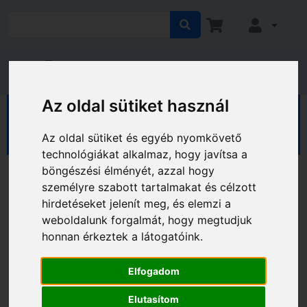
Az oldal sütiket használ
HÁZ KERT HOBBY
Ház
Kaputechnika
Lakatok pántok
Az oldal sütiket és egyéb nyomkövető
technológiákat alkalmaz, hogy javítsa a
böngészési élményét, azzal hogy
személyre szabott tartalmakat és célzott
hirdetéseket jelenít meg, és elemzi a
weboldalunk forgalmát, hogy megtudjuk
honnan érkeztek a látogatóink.
Elfogadom
Elutasítom