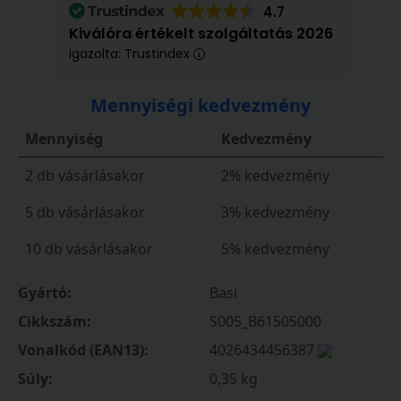
4.7
Kiválóra értékelt szolgáltatás 2026
igazolta: Trustindex
Mennyiségi kedvezmény
Mennyiség
Kedvezmény
2 db vásárlásakor
2% kedvezmény
5 db vásárlásakor
3% kedvezmény
10 db vásárlásakor
5% kedvezmény
Gyártó:
Basi
Cikkszám:
S005_B61505000
Vonalkód (EAN13):
4026434456387
Súly:
0,35 kg