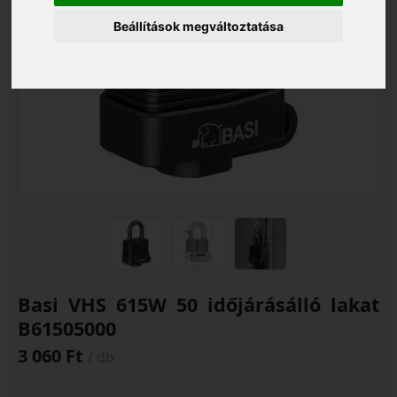
Beállítások megváltoztatása
Basi VHS 615W 50 időjárásálló lakat
B61505000
3 060 Ft
/ db