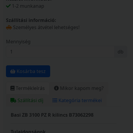
1-2 munkanap
Szállítási információ:
Személyes átvétel lehetséges!
Mennyiség
db
Kosárba tesz
Termékleírás
Mikor kapom meg?
Szállítási díj
Kategória termékei
Basi ZB 3100 PZ R kilincs B73062298
Tulajdonságok