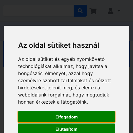
Az oldal sütiket használ
HÁZ KERT HOBBY
Ház
Kaputechnika
Kilincsek
Az oldal sütiket és egyéb nyomkövető
technológiákat alkalmaz, hogy javítsa a
böngészési élményét, azzal hogy
személyre szabott tartalmakat és célzott
hirdetéseket jelenít meg, és elemzi a
weboldalunk forgalmát, hogy megtudjuk
honnan érkeztek a látogatóink.
Elfogadom
Elutasítom