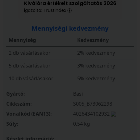
Kiválóra értékelt szolgáltatás 2026
igazolta: Trustindex
Mennyiségi kedvezmény
Mennyiség
Kedvezmény
2 db vásárlásakor
2% kedvezmény
5 db vásárlásakor
3% kedvezmény
10 db vásárlásakor
5% kedvezmény
Gyártó:
Basi
Cikkszám:
S005_B73062298
Vonalkód (EAN13):
4026434102932
Súly:
0,54 kg
Készlet információ: