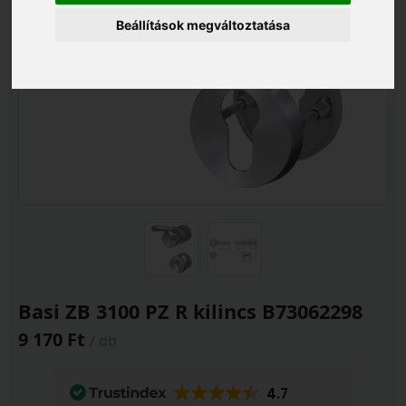
Beállítások megváltoztatása
Basi ZB 3100 PZ R kilincs B73062298
9 170 Ft
/ db
4.7