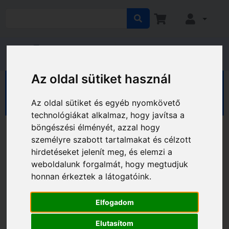
Az oldal sütiket használ
HÁZ KERT HOBBY
Hobby
Sport, kerékpár
Lakatok
Az oldal sütiket és egyéb nyomkövető
technológiákat alkalmaz, hogy javítsa a
böngészési élményét, azzal hogy
személyre szabott tartalmakat és célzott
hirdetéseket jelenít meg, és elemzi a
weboldalunk forgalmát, hogy megtudjuk
honnan érkeztek a látogatóink.
Elfogadom
Elutasítom