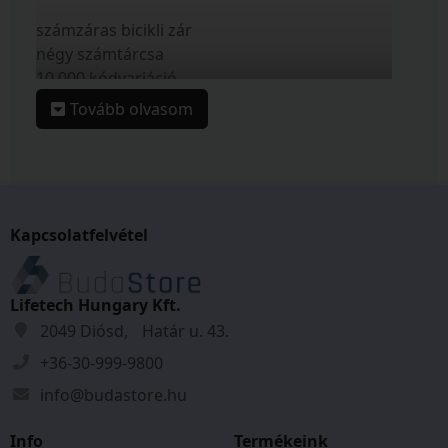
számzáras bicikli zár
négy számtárcsa
10.000 kódvariáció
átkódolható számkombináció
Tovább olvasom
hosszú acél sodrony műanyag bevonattal
Tulajdonságok
Zárszerkezet:
Számzáras
Kapcsolatfelvétel
Átmérő:
8
mm
Hossz:
1800
mm
Tömeg:
0,26
kg
Lifetech Hungary Kft.
2049 Diósd, Határ u. 43.
+36-30-999-9800
info@budastore.hu
Info
Termékeink