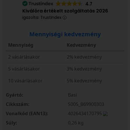
4.7
Kiválóra értékelt szolgáltatás 2026
igazolta: Trustindex
Mennyiségi kedvezmény
Mennyiség
Kedvezmény
2 vásárlásakor
2% kedvezmény
5 vásárlásakor
3% kedvezmény
10 vásárlásakor
5% kedvezmény
Gyártó:
Basi
Cikkszám:
S005_B69900303
Vonalkód (EAN13):
4026434170795
Súly:
0,26 kg