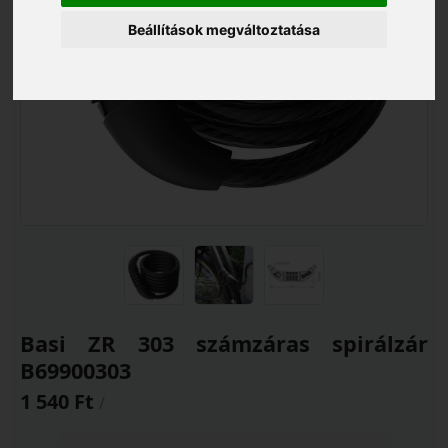
Beállítások megváltoztatása
Basi ZR 303 számzáras spirálzár
B69900303
1 540 Ft
/