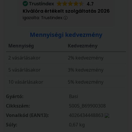
4.7
Kiválóra értékelt szolgáltatás 2026
igazolta: Trustindex
Mennyiségi kedvezmény
Mennyiség
Kedvezmény
2 vásárlásakor
2% kedvezmény
5 vásárlásakor
3% kedvezmény
10 vásárlásakor
5% kedvezmény
Gyártó:
Basi
Cikkszám:
S005_B69900308
Vonalkód (EAN13):
4026434448863
Súly:
0,67 kg