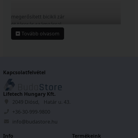
megerősített bicikli zár
öt tárcsás számzárral
100.000 kódvariáció
Tovább olvasom
átkódolható számkombináció
páncélozott edzett acél kábel
műanyag bevonat véd a karcoktól
Tulajdonságok
Kapcsolatfelvétel
Zárszerkezet:
Számzáras
Átmérő:
18
mm
Lifetech Hungary Kft.
Hossz:
1000
mm
2049 Diósd, Határ u. 43.
Tömeg:
0,666
kg
+36-30-999-9800
info@budastore.hu
Info
Termékeink