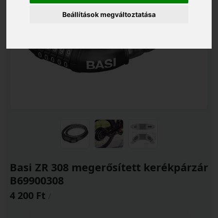
Beállítások megváltoztatása
Basi ZR 308 megerősített kerékpárzár
B69900308
4 200 Ft
/