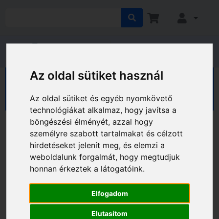
Az oldal sütiket használ
HÁZ KERT HOBBY
Hobby
Sport, kerékpár
Lakatok
Az oldal sütiket és egyéb nyomkövető
technológiákat alkalmaz, hogy javítsa a
böngészési élményét, azzal hogy
személyre szabott tartalmakat és célzott
hirdetéseket jelenít meg, és elemzi a
weboldalunk forgalmát, hogy megtudjuk
honnan érkeztek a látogatóink.
Elfogadom
Elutasítom