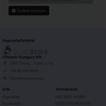
mindennapi használat során fellépő
Tovább olvasom
igénybevételnek. Pontos illeszkedése biztosítja
a stabil rögzítést és a biztonságos működést.
Segít megőrizni a motor optimális állapotát,
ezáltal hozzájárul a gép hosszabb
élettartamához.
Hossz:410 mm
Kapcsolatfelvétel
Szélesség:250 mm
Magasság:86,25 mm
Belső Átmérő:32 mm
Lifetech Hungary Kft.
Furat Átmérő:14/5 mm
2049 Diósd, Határ u. 43.
+36-30-999-9800
Típusok: Altrad: 190LSA,
info@budastore.hu
Info
Termékeink
Kapcsolat
HÁZ KERT HOBBY
Áruátvétel
EGÉSZSÉGVÉDELEM