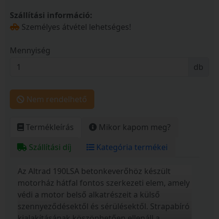
Szállítási információ:
Személyes átvétel lehetséges!
Mennyiség
db
Nem rendelhető
Termékleírás
Mikor kapom meg?
Szállítási díj
Kategória termékei
Az Altrad 190LSA betonkeverőhöz készült
motorház hátfal fontos szerkezeti elem, amely
védi a motor belső alkatrészeit a külső
szennyeződésektől és sérülésektől. Strapabíró
kialakításának köszönhetően ellenáll a