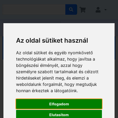
Az oldal sütiket használ
HÁZ KERT HOBBY
Kert
Kerti eszközök
Betonkeverők
Az oldal sütiket és egyéb nyomkövető
technológiákat alkalmaz, hogy javítsa a
böngészési élményét, azzal hogy
személyre szabott tartalmakat és célzott
hirdetéseket jelenít meg, és elemzi a
weboldalunk forgalmát, hogy megtudjuk
honnan érkeztek a látogatóink.
Elfogadom
Elutasítom