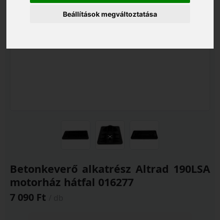
Beállítások megváltoztatása
Betonkeverő alkatrész Altrad 190LSA
motorház hátfal 016277
7 090 Ft
/ db