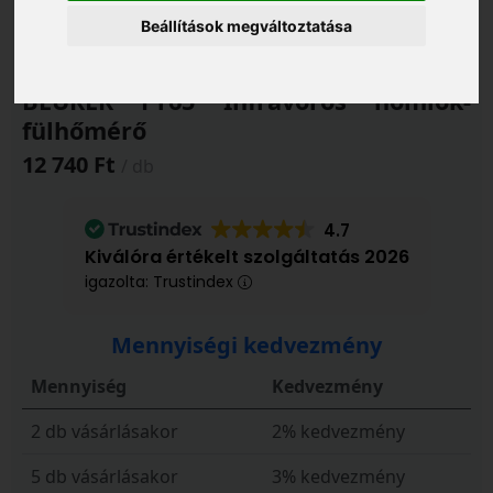
Beállítások megváltoztatása
BEURER FT65 Infravörös homlok-
fülhőmérő
12 740 Ft
/ db
4.7
Kiválóra értékelt szolgáltatás 2026
igazolta: Trustindex
Mennyiségi kedvezmény
Mennyiség
Kedvezmény
2 db vásárlásakor
2% kedvezmény
5 db vásárlásakor
3% kedvezmény