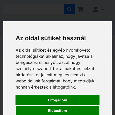
Az oldal sütiket használ
EGÉSZSÉGVÉDELEM
Egészségvédelmi mérőeszközök
Lázmérők
Az oldal sütiket és egyéb nyomkövető
technológiákat alkalmaz, hogy javítsa a
böngészési élményét, azzal hogy
személyre szabott tartalmakat és célzott
hirdetéseket jelenít meg, és elemzi a
weboldalunk forgalmát, hogy megtudjuk
honnan érkeztek a látogatóink.
Elfogadom
Elutasítom