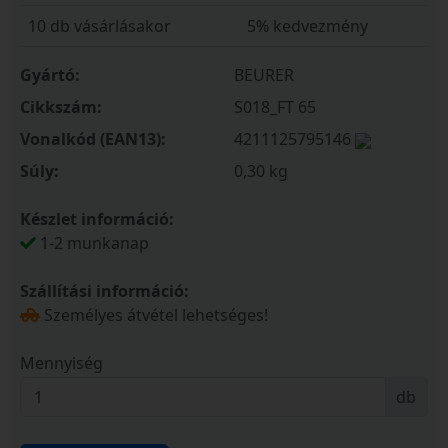
10 db vásárlásakor
5% kedvezmény
Gyártó:
BEURER
Cikkszám:
S018_FT 65
Vonalkód (EAN13):
4211125795146
Súly:
0,30 kg
Készlet információ:
1-2 munkanap
Szállítási információ:
Személyes átvétel lehetséges!
Mennyiség
db