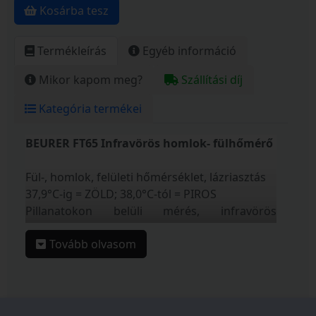
Kosárba tesz
Termékleírás
Egyéb információ
Mikor kapom meg?
Szállítási díj
Kategória termékei
BEURER FT65 Infravörös homlok- fülhőmérő
Fül-, homlok, felületi hőmérséklet, lázriasztás
37,9°C-ig = ZÖLD; 38,0°C-tól = PIROS
Pillanatokon belüli mérés, infravörös
méréstechnika
Tovább olvasom
Optikai lázriasztás
Kijelzés °C és °F-ban
Mérés a fülben és a homlokon
Felületi hőmérséklet
Higanymentes, üveg nélküli