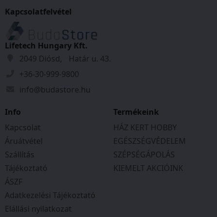
Fertőtleníthető
Kapcsolatfelvétel
Mérési pontosság:
Homlok: ± 0,3°C: 34-43°C (± 0,5 °F: 93, 2 – 109,6
°F
Lifetech Hungary Kft.
Fül: ± 0, 2°C: 35,5 - 42°C (± 0,4 °F: 95.9 – 107,6 °F)
2049 Diósd, Határ u. 43.
Tárgy: ±1,5°C (±2,7 °F) <30°C (86 °F) esetén; ±5
+36-30-999-9800
% 30°C (86 °F) esetén
info@budastore.hu
10 memóriahely dátummal és idővel
Automatikus kikapcsolás
Info
Termékeink
Gyógyászati termék
Nagy kijelző
Kapcsolat
HÁZ KERT HOBBY
Áruátvétel
EGÉSZSÉGVÉDELEM
Szállítás
SZÉPSÉGÁPOLÁS
Tájékoztató
KIEMELT AKCIÓINK
ÁSZF
Adatkezelési Tájékoztató
Elállási nyilatkozat