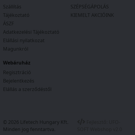
Kerékpározási idő
Szállítás
SZÉPSÉGÁPOLÁS
12/24 órás időkijelzés
Tájékoztató
KIEMELT AKCIÓINK
Külső hőmérséklet
ÁSZF
Kalóriafogyasztás
Adatkezelési Tájékoztató
Alacsony elemtöltöttség indikátor
Full screen (teljes képernyős mód)
Elállási nyilatkozat
Autoscan
Magunkról
Automatikus ki/bekapcsolás
Cseppállóság
Webáruház
Szerszám nélküli felszerelés
Regisztráció
Bejelentkezés
Elállás a szerződéstől
© 2026 Lifetech Hungary Kft.
Fejlesztő:
UFO-
Minden jog fenntartva.
SOFT Webshop v2.0