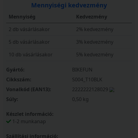
Mennyiségi kedvezmény
Mennyiség
Kedvezmény
2 db vásárlásakor
2% kedvezmény
5 db vásárlásakor
3% kedvezmény
10 db vásárlásakor
5% kedvezmény
Gyártó:
BIKEFUN
Cikkszám:
S004_T10BLK
Vonalkód (EAN13):
2222222128029
Súly:
0,50 kg
Készlet információ:
1-2 munkanap
Szállítási információ: