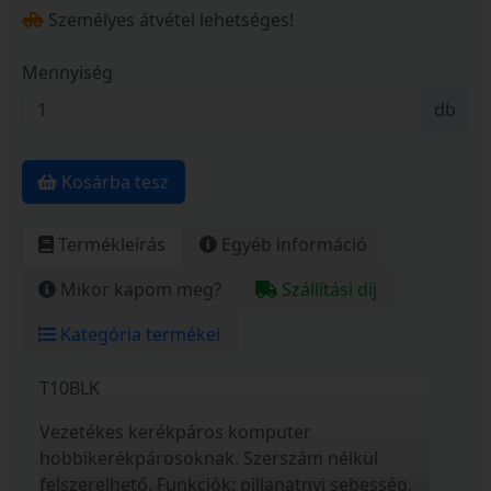
Személyes átvétel lehetséges!
Mennyiség
db
Kosárba tesz
Termékleírás
Egyéb információ
Mikor kapom meg?
Szállítási díj
Kategória termékei
T10BLK
Vezetékes kerékpáros komputer
hobbikerékpárosoknak. Szerszám nélkül
felszerelhető. Funkciók: pillanatnyi sebesség,