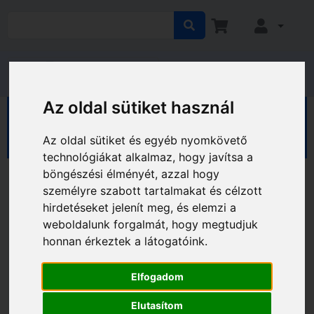
Az oldal sütiket használ
HÁZ KERT HOBBY
Hobby
Sport, kerékpár
Kerékpár computerek
Az oldal sütiket és egyéb nyomkövető
technológiákat alkalmaz, hogy javítsa a
böngészési élményét, azzal hogy
személyre szabott tartalmakat és célzott
hirdetéseket jelenít meg, és elemzi a
weboldalunk forgalmát, hogy megtudjuk
honnan érkeztek a látogatóink.
Elfogadom
Elutasítom