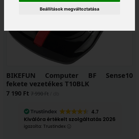
Beállítások megváltoztatása
BIKEFUN Computer BF Sense10
fekete vezetékes T10BLK
7 190 Ft
7 990 Ft
/ db
4.7
Kiválóra értékelt szolgáltatás 2026
igazolta: Trustindex